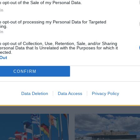
o opt-out of the Sale of my Personal Data.
περισσότερα
→
In
to opt-out of processing my Personal Data for Targeted
ing.
In
o opt-out of Collection, Use, Retention, Sale, and/or Sharing
ersonal Data that Is Unrelated with the Purposes for which it
 πληγώνουν το πνεύμα του κινεζικού έθνους
lected.
Out
CONFIRM
Δείτε επίσης
Data Deletion
Data Access
Privacy Policy