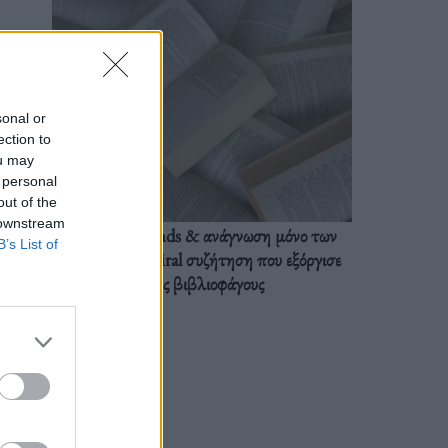
sonal or
ection to
ou may
 personal
out of the
 downstream
BookTok trends & ανάγνωση μόνο των
B’s List of
διαλόγων: Η viral συζήτηση που εξόργισε
τους βιβλιοφάγους