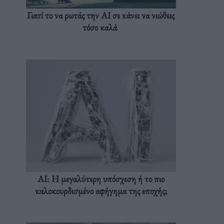
Γιατί το να ρωτάς την AI σε κάνει να νιώθεις
τόσο καλά
AI: Η μεγαλύτερη υπόσχεση ή το πιο
καλοκουρδισμένο αφήγημα της εποχής;