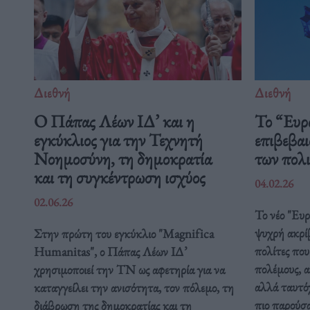
Διεθνή
Διεθνή
Ο Πάπας Λέων ΙΔ’ και η
Το “Ευρ
εγκύκλιος για την Τεχνητή
επιβεβαι
Νοημοσύνη, τη δημοκρατία
των πολ
και τη συγκέντρωση ισχύος
04.02.26
02.06.26
Το νέο "Ευ
ψυχρή ακρί
Στην πρώτη του εγκύκλιο "Magnifica
πολίτες που
Humanitas", ο Πάπας Λέων ΙΔ’
πολέμους, α
χρησιμοποιεί την ΤΝ ως αφετηρία για να
αλλά ταυτόχ
καταγγείλει την ανισότητα, τον πόλεμο, τη
πιο παρούσ
διάβρωση της δημοκρατίας και τη