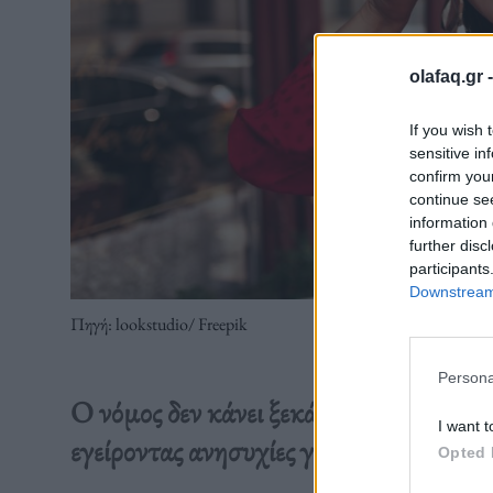
olafaq.gr 
If you wish 
sensitive in
confirm you
continue se
information 
further disc
participants
Downstream 
Πηγή: lookstudio/ Freepik
Persona
O νόμος δεν κάνει ξεκάθαρο πότε «πλη
I want t
εγείροντας ανησυχίες για κατάχρηση κ
Opted 