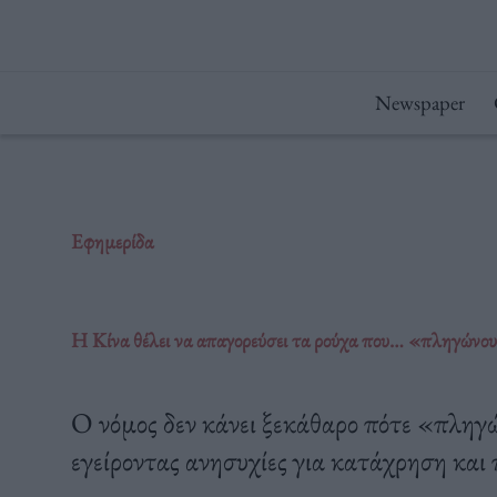
Μετάβαση
στο
περιεχόμενο
Newspaper
Εφημερίδα
Η Κίνα θέλει να απαγορεύσει τα ρούχα που… «πληγώνου
O νόμος δεν κάνει ξεκάθαρο πότε «πληγ
εγείροντας ανησυχίες για κατάχρηση κα