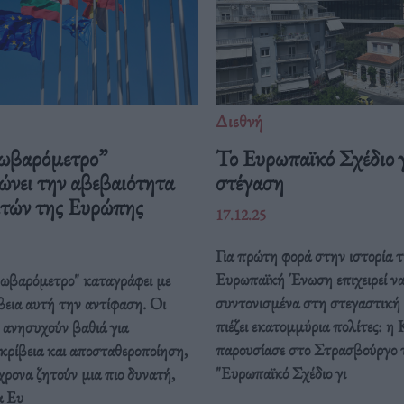
Διεθνή
ωβαρόμετρο”
Το Ευρωπαϊκό Σχέδιο γ
ώνει την αβεβαιότητα
στέγαση
ιτών της Ευρώπης
17.12.25
Για πρώτη φορά στην ιστορία τ
Ευρωπαϊκή Ένωση επιχειρεί ν
ρωβαρόμετρο" καταγράφει με
συντονισμένα στη στεγαστική
βεια αυτή την αντίφαση. Oι
πιέζει εκατομμύρια πολίτες: η 
 ανησυχούν βαθιά για
παρουσίασε στο Στρασβούργο 
κρίβεια και αποσταθεροποίηση,
"Ευρωπαϊκό Σχέδιο γι
ρονα ζητούν μια πιο δυνατή,
α Ευ