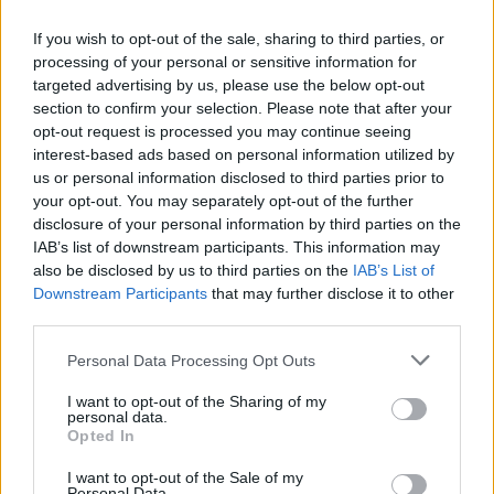
If you wish to opt-out of the sale, sharing to third parties, or
Η αλήθεια δοκιμάζεται, ποια αναχώματα οφείλουμε να
processing of your personal or sensitive information for
δημιουργήσουμε για να μη μας παρασύρει η λαίλαπα του
targeted advertising by us, please use the below opt-out
ψηφιακού πολέμου.
section to confirm your selection. Please note that after your
opt-out request is processed you may continue seeing
interest-based ads based on personal information utilized by
us or personal information disclosed to third parties prior to
your opt-out. You may separately opt-out of the further
disclosure of your personal information by third parties on the
IAB’s list of downstream participants. This information may
also be disclosed by us to third parties on the
IAB’s List of
Downstream Participants
that may further disclose it to other
third parties.
Personal Data Processing Opt Outs
I want to opt-out of the Sharing of my
personal data.
Τάσεις
Opted In
Όταν η παιδική ηλικία γίνεται content
I want to opt-out of the Sale of my
Personal Data.