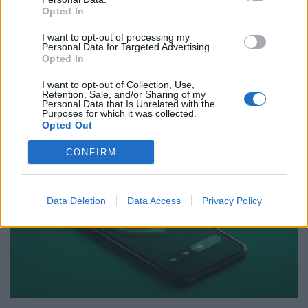
strategy
Opted In
21.04.26
I want to opt-out of processing my
Personal Data for Targeted Advertising.
Opted In
Κάποτε τα παιδιά μεγάλωναν με οικογενειακά άλμπουμ. Τώρα
μεγαλώνουν με analytics, χορηγούς και stories. Η αθωότητα
I want to opt-out of Collection, Use,
Retention, Sale, and/or Sharing of my
απέκτησε ring light και το πρώτο κλάμα πιθανότατα έχει ήδη
Personal Data that Is Unrelated with the
ανέβει σε 4K.
Purposes for which it was collected.
Opted Out
CONFIRM
Data Deletion
Data Access
Privacy Policy