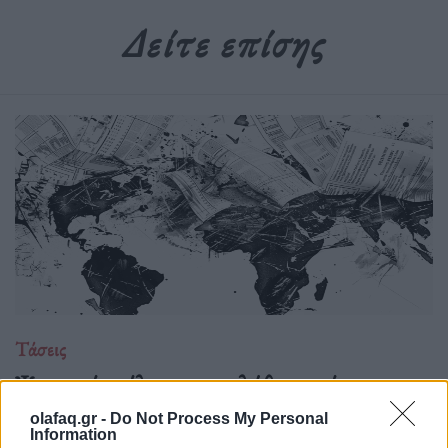
Δείτε επίσης
Τάσεις
Ψηφιακός πόλεμος και αλήθεια υπό
πολιορκία
olafaq.gr -
Do Not Process My Personal
Information
04.05.26