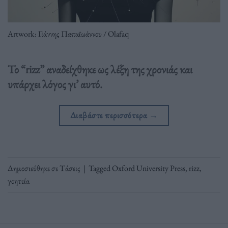
Artwork: Γιάννης Παπαϊωάννου / Olafaq
Το “rizz” αναδείχθηκε ως λέξη της χρονιάς και
υπάρχει λόγος γι’ αυτό.
Διαβάστε περισσότερα
→
Δημοσιεύθηκε σε
Τάσεις
|
Tagged
Oxford University Press
,
rizz
,
γοητεία