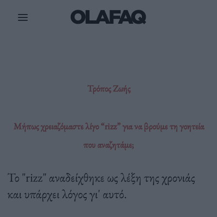
Μετάβαση
στο
περιεχόμενο
Τρόπος Ζωής
Μήπως χρειαζόμαστε λίγο “rizz” για να βρούμε τη γοητεία
που αναζητάμε;
Το "rizz" αναδείχθηκε ως λέξη της χρονιάς
και υπάρχει λόγος γι' αυτό.