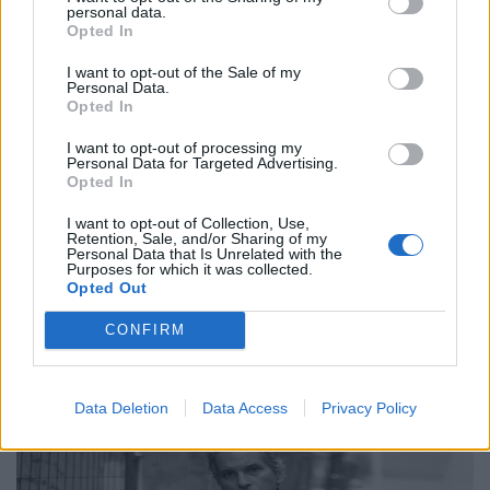
personal data.
Opted In
I want to opt-out of the Sale of my
Personal Data.
Opted In
Συνεντεύξεις
Ο Γιώργος Αθανασίου, δύο μουσικοί, ένα
I want to opt-out of processing my
Personal Data for Targeted Advertising.
βουνό και η αναζήτηση της έμπνευσης
Opted In
24.02.26
I want to opt-out of Collection, Use,
Retention, Sale, and/or Sharing of my
Personal Data that Is Unrelated with the
Purposes for which it was collected.
Στο υβριδικό φιλμ "Το Οτιδήποτε", ο Γιώργος Αθανασίου
Opted Out
μετατρέπει μια αυτοσχεδιαστική εκδρομή φίλων σε στοχασμό
πάνω στη δημιουργία, τη φύση και την ανθρώπινη αμηχανία.
CONFIRM
Data Deletion
Data Access
Privacy Policy