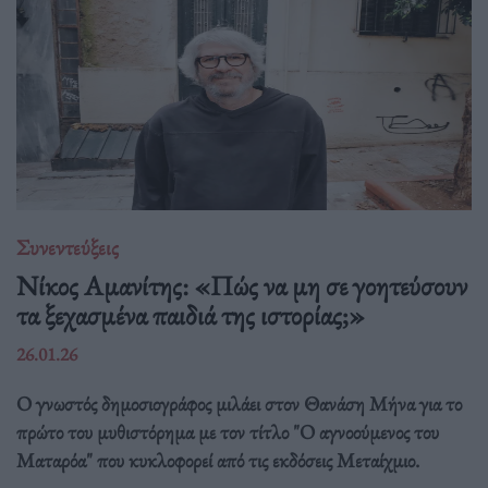
Συνεντεύξεις
Νίκος Αμανίτης: «Πώς να μη σε γοητεύσουν
τα ξεχασμένα παιδιά της ιστορίας;»
26.01.26
Ο γνωστός δημοσιογράφος μιλάει στον Θανάση Μήνα για το
πρώτο του μυθιστόρημα με τον τίτλο "Ο αγνοούμενος του
Ματαρόα" που κυκλοφορεί από τις εκδόσεις Μεταίχμιο.