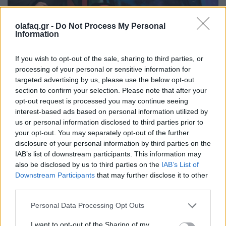
olafaq.gr -
Do Not Process My Personal
Information
Συνεντεύξεις
Χίλντα Παπαδημητρίου: «Με ενδιαφέρει η
If you wish to opt-out of the sale, sharing to third parties, or
processing of your personal or sensitive information for
underground Αθήνα»
targeted advertising by us, please use the below opt-out
section to confirm your selection. Please note that after your
05.06.26
opt-out request is processed you may continue seeing
interest-based ads based on personal information utilized by
Η συγγραφέας συζητάει με τον Θανάση Μήνα για το νέο της
us or personal information disclosed to third parties prior to
αστυνομικό μυθιστόρημα με τίτλο "Κομπολόι στο χώμα".
your opt-out. You may separately opt-out of the further
disclosure of your personal information by third parties on the
IAB’s list of downstream participants. This information may
also be disclosed by us to third parties on the
IAB’s List of
Downstream Participants
that may further disclose it to other
third parties.
Personal Data Processing Opt Outs
I want to opt-out of the Sharing of my