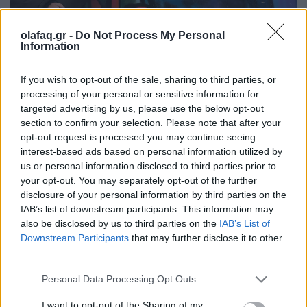
olafaq.gr -
Do Not Process My Personal
Information
Συνεντεύξεις
Χίλντα Παπαδημητρίου: «Με ενδιαφέρει η
If you wish to opt-out of the sale, sharing to third parties, or
processing of your personal or sensitive information for
underground Αθήνα»
targeted advertising by us, please use the below opt-out
section to confirm your selection. Please note that after your
05.06.26
opt-out request is processed you may continue seeing
interest-based ads based on personal information utilized by
Η συγγραφέας συζητάει με τον Θανάση Μήνα για το νέο της
us or personal information disclosed to third parties prior to
αστυνομικό μυθιστόρημα με τίτλο "Κομπολόι στο χώμα".
your opt-out. You may separately opt-out of the further
disclosure of your personal information by third parties on the
IAB’s list of downstream participants. This information may
also be disclosed by us to third parties on the
IAB’s List of
Downstream Participants
that may further disclose it to other
third parties.
Personal Data Processing Opt Outs
I want to opt-out of the Sharing of my