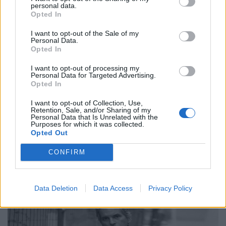
personal data.
Opted In
I want to opt-out of the Sale of my
Personal Data.
Opted In
Συνεντεύξεις
Ο Γιώργος Αθανασίου, δύο μουσικοί, ένα
I want to opt-out of processing my
Personal Data for Targeted Advertising.
βουνό και η αναζήτηση της έμπνευσης
Opted In
24.02.26
I want to opt-out of Collection, Use,
Retention, Sale, and/or Sharing of my
Personal Data that Is Unrelated with the
Purposes for which it was collected.
Στο υβριδικό φιλμ "Το Οτιδήποτε", ο Γιώργος Αθανασίου
Opted Out
μετατρέπει μια αυτοσχεδιαστική εκδρομή φίλων σε στοχασμό
πάνω στη δημιουργία, τη φύση και την ανθρώπινη αμηχανία.
CONFIRM
Data Deletion
Data Access
Privacy Policy