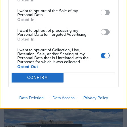
I want to opt-out of the Sale of my
Personal Data.
Opted In
Διεθνή
Το “Ευρωβαρόμετρο” επιβεβαιώνει την
I want to opt-out of processing my
Personal Data for Targeted Advertising.
αβεβαιότητα των πολιτών της Ευρώπης
Opted In
04.02.26
I want to opt-out of Collection, Use,
Retention, Sale, and/or Sharing of my
Personal Data that Is Unrelated with the
Purposes for which it was collected.
Το νέο "Ευρωβαρόμετρο" καταγράφει με ψυχρή ακρίβεια αυτή
Opted Out
την αντίφαση. Oι πολίτες που ανησυχούν βαθιά για πολέμους,
ακρίβεια και αποσταθεροποίηση, αλλά ταυτόχρονα ζητούν μια
CONFIRM
πιο δυνατή, πιο παρούσα Ευ
Data Deletion
Data Access
Privacy Policy