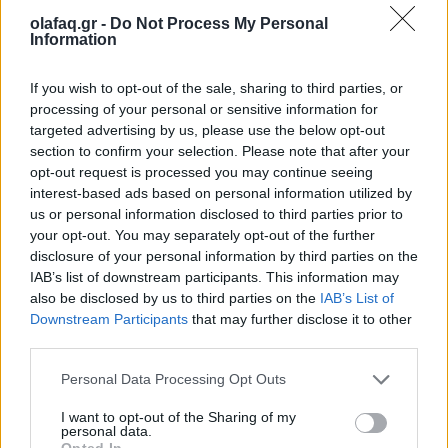
Ο Πάπας Λέων ΙΔ’ και η εγκύκλιος για την
olafaq.gr -
Do Not Process My Personal
Τεχνητή Νοημοσύνη, τη δημοκρατία και τη
Information
συγκέντρωση ισχύος
If you wish to opt-out of the sale, sharing to third parties, or
02.06.26
processing of your personal or sensitive information for
targeted advertising by us, please use the below opt-out
Στην πρώτη του εγκύκλιο "Magnifica Humanitas", ο Πάπας
section to confirm your selection. Please note that after your
opt-out request is processed you may continue seeing
Λέων ΙΔ’ χρησιμοποιεί την ΤΝ ως αφετηρία για να
interest-based ads based on personal information utilized by
καταγγείλει την ανισότητα, τον πόλεμο, τη διάβρωση της
us or personal information disclosed to third parties prior to
δημοκρατίας και τη συγκέντρωση εξουσίας σε
your opt-out. You may separately opt-out of the further
disclosure of your personal information by third parties on the
IAB’s list of downstream participants. This information may
also be disclosed by us to third parties on the
IAB’s List of
Downstream Participants
that may further disclose it to other
third parties.
Personal Data Processing Opt Outs
I want to opt-out of the Sharing of my
personal data.
Opted In