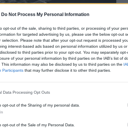
-
Do Not Process My Personal Information
to opt-out of the sale, sharing to third parties, or processing of your per
formation for targeted advertising by us, please use the below opt-out s
r selection. Please note that after your opt-out request is processed y
eing interest-based ads based on personal information utilized by us or
disclosed to third parties prior to your opt-out. You may separately opt-
losure of your personal information by third parties on the IAB’s list of
. This information may also be disclosed by us to third parties on the
IA
Participants
that may further disclose it to other third parties.
l Data Processing Opt Outs
ance” της Beyoncé έσπασε ρεκόρ 20
ν.
o opt-out of the Sharing of my personal data.
In
o opt-out of the Sale of my Personal Data.
περισσότερα
→