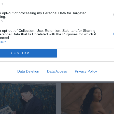
In
to opt-out of processing my Personal Data for Targeted
ing.
In
issance
,
Renaissance ταινία
,
ορεμιέρα
,
Ταινία
o opt-out of Collection, Use, Retention, Sale, and/or Sharing
ersonal Data that Is Unrelated with the Purposes for which it
lected.
Out
CONFIRM
Δείτε επίσης
Data Deletion
Data Access
Privacy Policy