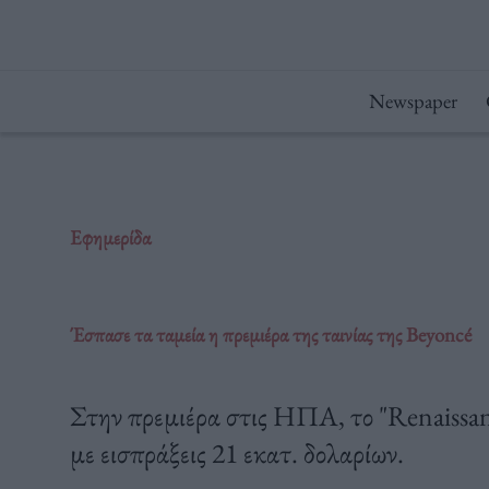
Μετάβαση
στο
περιεχόμενο
Newspaper
Εφημερίδα
Έσπασε τα ταμεία η πρεμιέρα της ταινίας της Beyoncé
Στην πρεμιέρα στις ΗΠΑ, το "Renaissan
με εισπράξεις 21 εκατ. δολαρίων.