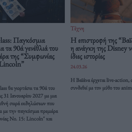
Τέχνη
Glass: Παγκόσμια
Η επιστροφή της “Βαϊ
ια τα 90ά γενέθλιά του
η ανάγκη της Disney να
ιέρα της “Συμφωνίας
ίδιες ιστορίες
 Lincoln”
24.03.26
Η Βαϊάνα έρχεται live-action, 
συνδεθεί με τον μύθο του anim
ass θα γιορτάσει τα 90ά του
ις 31 Ιανουαρίου 2027 με μια
ιεθνή σειρά εκδηλώσεων που
ι με την παγκόσμια πρεμιέρα
νίας Νο. 15: Lincoln" και