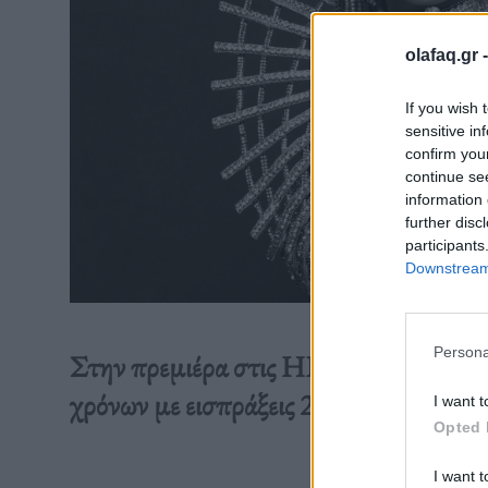
olafaq.gr 
If you wish 
sensitive in
confirm you
continue se
information 
further disc
participants
Downstream 
Persona
Στην πρεμιέρα στις ΗΠΑ, το “Renaiss
χρόνων με εισπράξεις 21 εκατ. δολαρίω
I want t
Opted 
I want t
Διαβάστε 