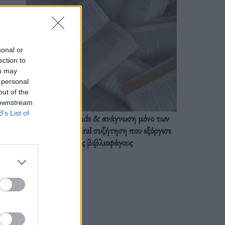
sonal or
ection to
ou may
 personal
out of the
 downstream
B’s List of
BookTok trends & ανάγνωση μόνο των
διαλόγων: Η viral συζήτηση που εξόργισε
τους βιβλιοφάγους