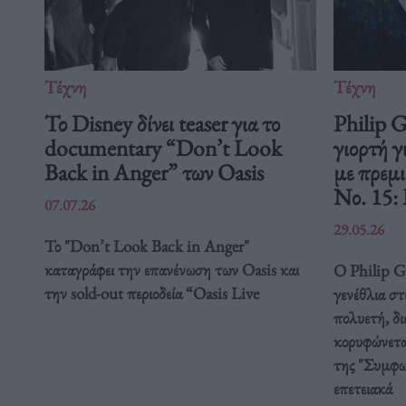
Τέχνη
Τέχνη
Το Disney δίνει teaser για το
Philip 
documentary “Don’t Look
γιορτή γ
Back in Anger” των Oasis
με πρεμ
Νο. 15:
07.07.26
29.05.26
Το "Don’t Look Back in Anger"
καταγράφει την επανένωση των Oasis και
Ο Philip Gl
την sold-out περιοδεία “Oasis Live
γενέθλια στ
πολυετή, δ
κορυφώνετα
της "Συμφω
επετειακά