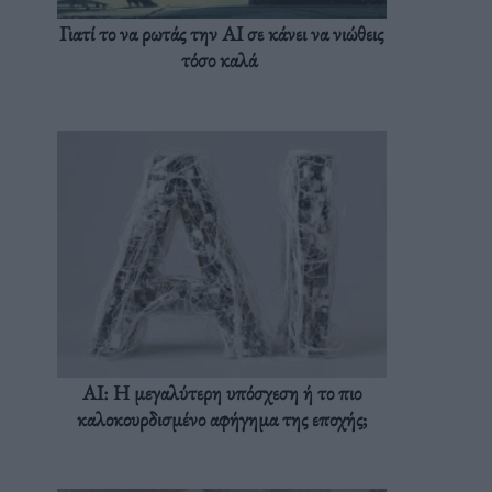
Γιατί το να ρωτάς την AI σε κάνει να νιώθεις
τόσο καλά
AI: Η μεγαλύτερη υπόσχεση ή το πιο
καλοκουρδισμένο αφήγημα της εποχής;