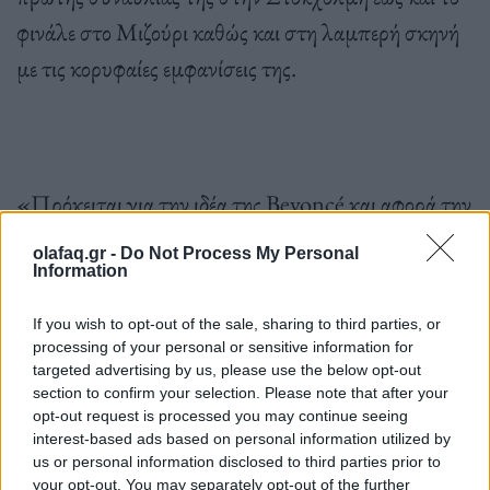
φινάλε στο Μιζούρι καθώς και στη λαμπερή σκηνή
με τις κορυφαίες εμφανίσεις της.
«Πρόκειται για την ιδέα της Beyoncé και αφορά την
παρουσίαση της σκληρής δουλειάς, τη συμμετοχή
olafaq.gr -
Do Not Process My Personal
της σε κάθε πτυχή της παραγωγής, το δημιουργικό
Information
της μυαλό και το σκοπό της να δημιουργήσει την
If you wish to opt-out of the sale, sharing to third parties, or
«κληρονομιά» της αλλά και να καταξιωθεί στην
processing of your personal or sensitive information for
targeted advertising by us, please use the below opt-out
τέχνη της» αναφέρεται στην σύνοψη.
section to confirm your selection. Please note that after your
opt-out request is processed you may continue seeing
interest-based ads based on personal information utilized by
us or personal information disclosed to third parties prior to
your opt-out. You may separately opt-out of the further