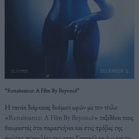
“Renaissance: A Film By Beyoncé”
Η ταινία διάρκειας δυόμισι ωρών με τον τίτλο
«
Renaissance: A Film By Beyoncé
» ταξιδέυει τους
θαυμαστές στα παρασκήνια και στις πρόβες της
πρώτης συναυλίας της στην Στοκχόλμη έως και το