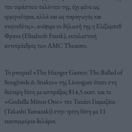
του τεράστιου ταλέντου της, όχι μόνο ως
ερμηνεύτρια, αλλά και ως παραγωγός και
σκηνοθέτις», ανέφερε σε δήλωσή της η Ελίζαμπεθ
Φρανκ (Elizabeth Frank), εκτελεστική
αντιπρόεδρος των AMC Theatres.
Το prequel «The Hunger Games: The Ballad of
Songbirds & Snakes» της Lionsgate έπεσε στη
δεύτερη θέση με εισπράξεις $14,5 εκατ. και το
«Godzilla Minus One» του Τακάσι Γιαμαζάκι
(Takashi Yamazaki) στην τρίτη θέση με 11
εκατομμύρια δολάρια.