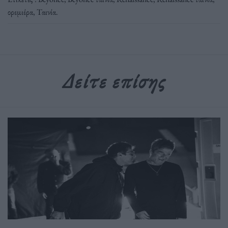
ορεμιέρα
,
Ταινία
.
Δείτε επίσης