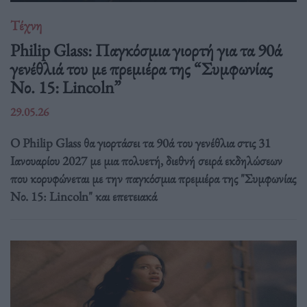
Τέχνη
Philip Glass: Παγκόσμια γιορτή για τα 90ά
γενέθλιά του με πρεμιέρα της “Συμφωνίας
Νο. 15: Lincoln”
29.05.26
Ο Philip Glass θα γιορτάσει τα 90ά του γενέθλια στις 31
Ιανουαρίου 2027 με μια πολυετή, διεθνή σειρά εκδηλώσεων
που κορυφώνεται με την παγκόσμια πρεμιέρα της "Συμφωνίας
Νο. 15: Lincoln" και επετειακά