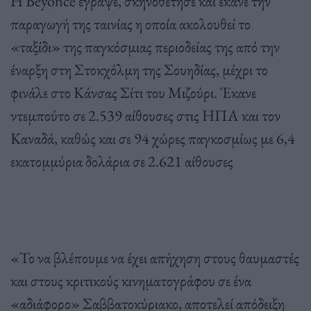
Η Beyoncé έγραψε, σκηνοθέτησε και έκανε την
παραγωγή της ταινίας η οποία ακολουθεί το
«ταξίδι» της παγκόσμιας περιοδείας της από την
έναρξη στη Στοκχόλμη της Σουηδίας, μέχρι το
φινάλε στο Κάνσας Σίτι του Μιζούρι. Έκανε
ντεμπούτο σε 2.539 αίθουσες στις ΗΠΑ και τον
Καναδά, καθώς και σε 94 χώρες παγκοσμίως με 6,4
εκατομμύρια δολάρια σε 2.621 αίθουσες
«Το να βλέπουμε να έχει απήχηση στους θαυμαστές
και στους κριτικούς κινηματογράφου σε ένα
«αδιάφορο» Σαββατοκύριακο, αποτελεί απόδειξη