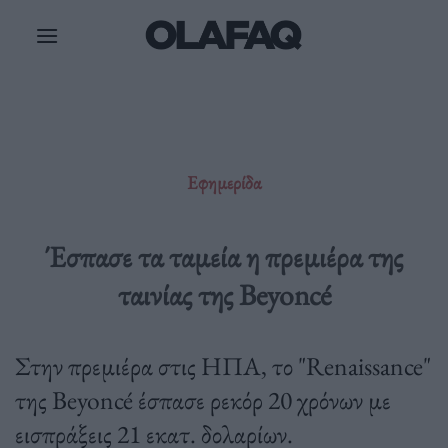
Μετάβαση
στο
περιεχόμενο
Εφημερίδα
Έσπασε τα ταμεία η πρεμιέρα της
ταινίας της Beyoncé
Στην πρεμιέρα στις ΗΠΑ, το "Renaissance"
της Beyoncé έσπασε ρεκόρ 20 χρόνων με
εισπράξεις 21 εκατ. δολαρίων.