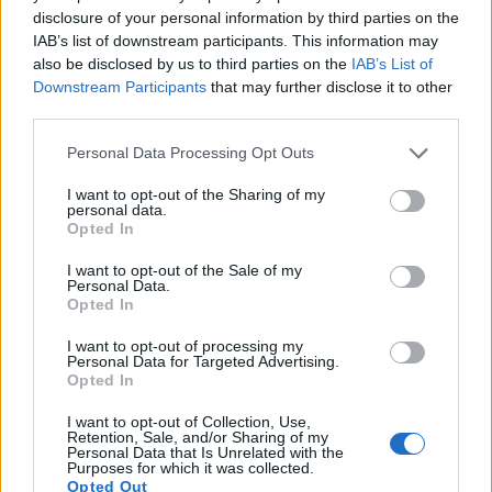
disclosure of your personal information by third parties on the
«Όταν ερμηνεύω δεν είμαι τίποτα άλλο παρά
IAB’s list of downstream participants. This information may
also be disclosed by us to third parties on the
IAB’s List of
ελεύθερη» λέει η σταρ στο τρέιλερ που
Downstream Participants
that may further disclose it to other
third parties.
κυκλοφόρησε με σκηνές της ίδιας και των παιδιών
της να εμφανίζονται στην οθόνη, όπως οι πρόβες με
Personal Data Processing Opt Outs
την μεγαλύτερη κόρη της, Μπλου ‘Αιβι
I want to opt-out of the Sharing of my
personal data.
Κάρτερ. «Ο στόχος αυτής της περιοδείας ήταν να
Opted In
δημιουργηθεί ένα μέρος όπου όλοι είναι ελεύθεροι και
I want to opt-out of the Sale of my
Personal Data.
κανείς δεν κρίνεται» καταλήγει.
Opted In
I want to opt-out of processing my
Personal Data for Targeted Advertising.
Opted In
I want to opt-out of Collection, Use,
Retention, Sale, and/or Sharing of my
Personal Data that Is Unrelated with the
Purposes for which it was collected.
Opted Out