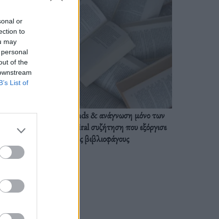
sonal or
ection to
ou may
 personal
out of the
 downstream
B’s List of
BookTok trends & ανάγνωση μόνο των
διαλόγων: Η viral συζήτηση που εξόργισε
τους βιβλιοφάγους