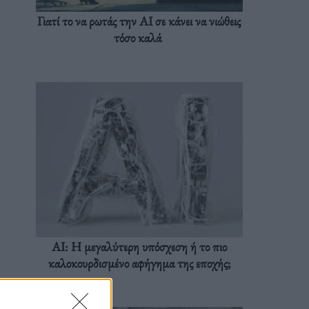
Γιατί το να ρωτάς την AI σε κάνει να νιώθεις
τόσο καλά
AI: Η μεγαλύτερη υπόσχεση ή το πιο
καλοκουρδισμένο αφήγημα της εποχής;