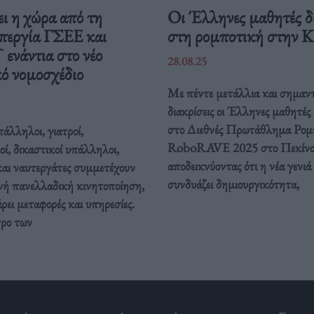
ι η χώρα από τη
Οι Έλληνες μαθητές δ
περγία ΓΣΕΕ και
στη ρομποτική στην 
νάντια στο νέο
28.08.25
ό νομοσχέδιο
Με πέντε μετάλλια και σημαντ
διακρίσεις οι Έλληνες μαθητές
στο Διεθνές Πρωτάθλημα Ρομ
άλληλοι, γιατροί,
RoboRAVE 2025 στο Πεκίνο
οί, δικαστικοί υπάλληλοι,
αποδεικνύοντας ότι η νέα γενιά
και ναυτεργάτες συμμετέχουν
συνδυάζει δημιουργικότητα,
νή πανελλαδική κινητοποίηση,
ει μεταφορές και υπηρεσίες.
τρο των