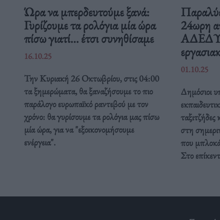
Ώρα να μπερδευτούμε ξανά:
Παραλύε
Γυρίζουμε τα ρολόγια μία ώρα
24ωρη α
πίσω γιατί… έτσι συνηθίσαμε
ΑΔΕΔΥ ε
εργασιακ
16.10.25
01.10.25
Την Κυριακή 26 Οκτωβρίου, στις 04:00
τα ξημερώματα, θα ξαναζήσουμε το πιο
Δημόσιοι υπ
παράλογο ευρωπαϊκό ραντεβού με τον
εκπαιδευτικ
χρόνο: θα γυρίσουμε τα ρολόγια μας πίσω
ταξιτζήδες 
μία ώρα, για να "εξοικονομήσουμε
στη σημερι
ενέργεια".
που μπλοκάρ
Στο επίκεν