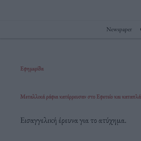
Μετάβαση
στο
περιεχόμενο
Newspaper
Εφημερίδα
Μεταλλικά ράφια κατέρρευσαν στο Εφετείο και καταπλ
Εισαγγελική έρευνα για το ατύχημα.