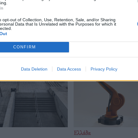
ο
,
Καταγγελία
,
ράφια
ing.
In
o opt-out of Collection, Use, Retention, Sale, and/or Sharing
ersonal Data that Is Unrelated with the Purposes for which it
lected.
Out
Δείτε επίσης
CONFIRM
Data Deletion
Data Access
Privacy Policy
Ελλάδα