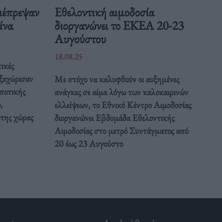
ιέπρεψαν
Eθελοντική αιμοδοσία
Κίνα
διοργανώνει το ΕΚΕΑ 20-23
Αυγούστου
18.08.25
ικές
 ξεχώρισαν
Με στόχο να καλυφθούν οι αυξημένες
ποτικής
ανάγκες σε αίμα λόγω των καλοκαιρινών
,
ελλείψεων, το Εθνικό Κέντρο Αιμοδοσίας
 της χώρας
διοργανώνει Εβδομάδα Εθελοντικής
Αιμοδοσίας στο μετρό Συντάγματος από
20 έως 23 Αυγούστο