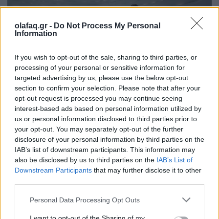
olafaq.gr -
Do Not Process My Personal
Information
If you wish to opt-out of the sale, sharing to third parties, or
processing of your personal or sensitive information for
targeted advertising by us, please use the below opt-out
Ιδέες
section to confirm your selection. Please note that after your
Η μετριοπάθεια δεν κάνει θόρυβο, γι’ αυτό
opt-out request is processed you may continue seeing
interest-based ads based on personal information utilized by
την περάσαμε για αδυναμία
us or personal information disclosed to third parties prior to
your opt-out. You may separately opt-out of the further
24.04.26
disclosure of your personal information by third parties on the
IAB’s list of downstream participants. This information may
Όταν η εποχή ανταμείβει τις κραυγές και τις βεβαιότητες, η
also be disclosed by us to third parties on the
IAB’s List of
ψύχραιμη σκέψη μοιάζει χαμένη υπόθεση, ίσως όμως είναι το
Downstream Participants
that may further disclose it to other
τελευταίο πράγμα που κρατάει τη δημοκρατία όρθια.
third parties.
Personal Data Processing Opt Outs
I want to opt-out of the Sharing of my