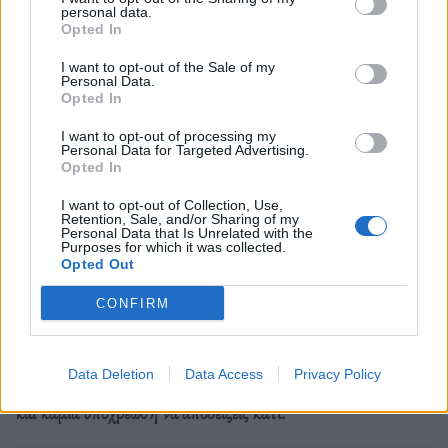
personal data.
Opted In
I want to opt-out of the Sale of my
Personal Data.
Opted In
I want to opt-out of processing my
Personal Data for Targeted Advertising.
Opted In
I want to opt-out of Collection, Use,
Ιδέες
Retention, Sale, and/or Sharing of my
Personal Data that Is Unrelated with the
Friend zone: Tο πιο παρεξηγημένο “fail” που
Purposes for which it was collected.
Opted Out
τελικά είναι upgrade
CONFIRM
23.04.26
Εκεί που κάποιοι βλέπουν ήττα, κρύβεται η πιο καθαρή
Data Deletion
Data Access
Privacy Policy
μορφή σχέσης. Λιγότερο στρατηγική, περισσότερη αλήθεια
και καμιά υποχρέωση να αποδείξεις κάτι.