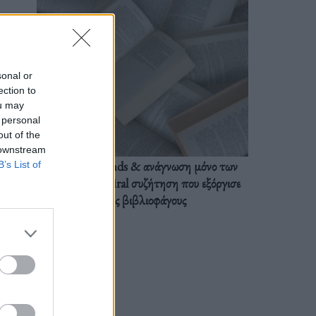
sonal or
ection to
ou may
 personal
out of the
 downstream
BookTok trends & ανάγνωση μόνο των
B’s List of
διαλόγων: Η viral συζήτηση που εξόργισε
τους βιβλιοφάγους