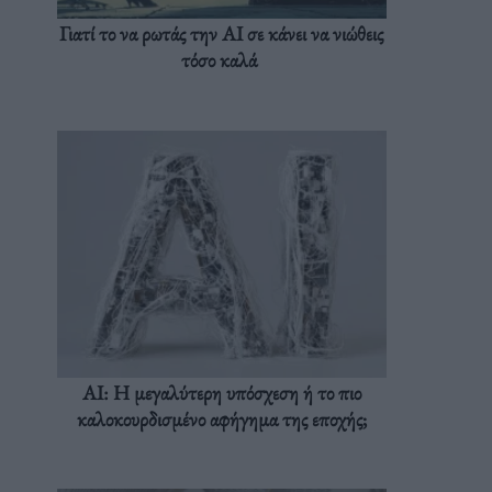
Γιατί το να ρωτάς την AI σε κάνει να νιώθεις
τόσο καλά
AI: Η μεγαλύτερη υπόσχεση ή το πιο
καλοκουρδισμένο αφήγημα της εποχής;