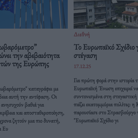
Διεθνή
ωβαρόμετρο”
Το Ευρωπαϊκό Σχέδιο γ
ώνει την αβεβαιότητα
στέγαση
ιτών της Ευρώπης
17.12.25
Για πρώτη φορά στην ιστορία τ
Ευρωπαϊκή Ένωση επιχειρεί ν
ρωβαρόμετρο" καταγράφει με
συντονισμένα στη στεγαστική
βεια αυτή την αντίφαση. Oι
πιέζει εκατομμύρια πολίτες: η 
 ανησυχούν βαθιά για
παρουσίασε στο Στρασβούργο 
κρίβεια και αποσταθεροποίηση,
"Ευρωπαϊκό Σχέδιο γι
ρονα ζητούν μια πιο δυνατή,
α Ευ