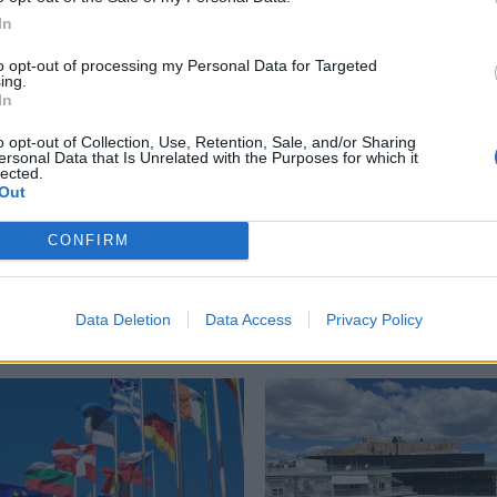
περισσότερα
→
In
to opt-out of processing my Personal Data for Targeted
ing.
In
o opt-out of Collection, Use, Retention, Sale, and/or Sharing
Dead
,
Psychedelics
,
viral
,
βιβλίο
,
Βιβλιοθήκη
,
Ψυχεδέλεια
ersonal Data that Is Unrelated with the Purposes for which it
lected.
Out
CONFIRM
Δείτε επίσης
Data Deletion
Data Access
Privacy Policy