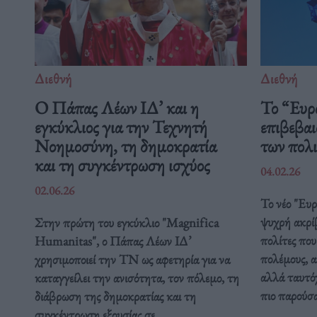
Διεθνή
Διεθνή
Ο Πάπας Λέων ΙΔ’ και η
Το “Ευρ
εγκύκλιος για την Τεχνητή
επιβεβαι
Νοημοσύνη, τη δημοκρατία
των πολ
και τη συγκέντρωση ισχύος
04.02.26
02.06.26
Το νέο "Ευ
ψυχρή ακρί
Στην πρώτη του εγκύκλιο "Magnifica
πολίτες που
Humanitas", ο Πάπας Λέων ΙΔ’
πολέμους, α
χρησιμοποιεί την ΤΝ ως αφετηρία για να
αλλά ταυτόχ
καταγγείλει την ανισότητα, τον πόλεμο, τη
πιο παρούσ
διάβρωση της δημοκρατίας και τη
συγκέντρωση εξουσίας σε