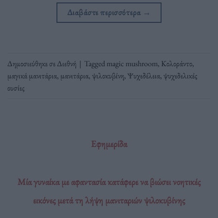
Διαβάστε περισσότερα
→
Δημοσιεύθηκε σε
Διεθνή
|
Tagged
magic mushroom
,
Κολοράντο
,
μαγικά μανιτάρια
,
μανιτάρια
,
ψιλοκυβίνη
,
Ψυχεδέλεια
,
ψυχεδελικές
ουσίες
Εφημερίδα
Μία γυναίκα με αφαντασία κατάφερε να βιώσει νοητικές
εικόνες μετά τη λήψη μανιταριών ψιλοκυβίνης