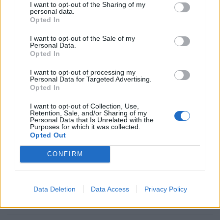
I want to opt-out of the Sharing of my
personal data.
Opted In
I want to opt-out of the Sale of my
Personal Data.
Artwork: Γιάννης Παπαϊωάννου / @artificial_vandalism
Opted In
I want to opt-out of processing my
Personal Data for Targeted Advertising.
Το ανεξερεύνητο σύμπαν των ψυχεδελικών ουσίων,
Opted In
οδήγησε μία Εκκλησία στις ΗΠΑ το 2021 να
I want to opt-out of Collection, Use,
πειραματιστεί με μια ανακάλυψη του Ινστιτούτου
Retention, Sale, and/or Sharing of my
Personal Data that Is Unrelated with the
Παστέρ από το 1965, η οποία ενισχύθηκε ως ιδεά το
Purposes for which it was collected.
Opted Out
2005 από τον «νόνο των ψυχεδελικών».
CONFIRM
Διαβάστε περισσότερα
→
Data Deletion
Data Access
Privacy Policy