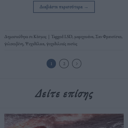
Διαβάστε περισσότερα
→
Δημοσιεύθηκε σε
Κόσμος
|
Tagged
LSD
,
μαριχουάνα
,
Σαν Φρανσίσκο
,
ψιλοκυβίνη
,
Ψυχεδέλεια
,
ψυχεδελικές ουσίες
1
2
Δείτε επίσης