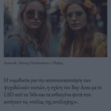
Artwork: Γιάννης Παπαϊωάννου / Olafaq
Η νομοθεσία για την αποποινικοποίηση των
ψυχεδελικών ουσιών, η σχέση του Bay Area με το
LSD από τα ’60s και τα ενθεογόνα φυτά που
ανοίγουν τις «πύλες της αντίληψης».