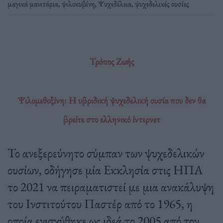
μαγικά μανιτάρια
,
ψιλοκυβίνη
,
Ψυχεδέλεια
,
ψυχεδελικές ουσίες
Τρόπος Ζωής
Ψιλομεθοξίνη: Η υβριδική ψυχεδελική ουσία που δεν θα
βρείτε στο ελληνικό ίντερνετ
Το ανεξερεύνητο σύμπαν των ψυχεδελικών
ουσίων, οδήγησε μία Εκκλησία στις ΗΠΑ
το 2021 να πειραματιστεί με μια ανακάλυψη
του Ινστιτούτου Παστέρ από το 1965, η
οποία ενισχύθηκε ως ιδεά το 2005 από τον