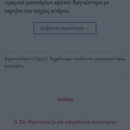
«μαγικά μανιτάρια» αφότου διαγνώστηκε με
καρκίνο του παχέος εντέρου.
Διαβάστε περισσότερα
→
Δημοσιεύθηκε σε
Τέχνη
|
Tagged
magic mushroom
,
μαγικά μανιτάρια
,
ψιλοκυβίνη
Απόψεις
Το Σαν Φρανσίσκο ζει μία «ψυχεδελική αναγέννηση»