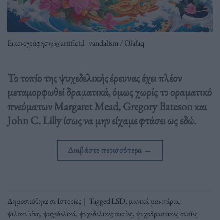
Εικονογράφηση: @artificial_vandalism / Olafaq
Το τοπίο της ψυχεδελικής έρευνας έχει πλέον
μεταμορφωθεί δραματικά, όμως χωρίς το οραματικό
πνεύματων Margaret Mead, Gregory Bateson και
John C. Lilly ίσως να μην είχαμε φτάσει ως εδώ.
Διαβάστε περισσότερα
→
Δημοσιεύθηκε σε
Ιστορίες
|
Tagged
LSD
,
μαγικά μανιτάρια
,
ψιλοκυβίνη
,
ψυχεδελικά
,
ψυχεδελικές ουσίες
,
ψυχοδραστικές ουσίες