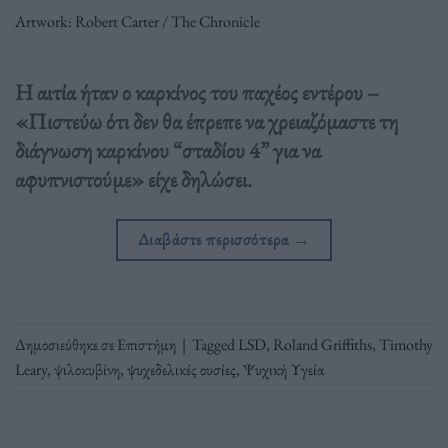
Artwork: Robert Carter / The Chronicle
Η αιτία ήταν ο καρκίνος του παχέος εντέρου –
«Πιστεύω ότι δεν θα έπρεπε να χρειαζόμαστε τη
διάγνωση καρκίνου “σταδίου 4” για να
αφυπνιστούμε» είχε δηλώσει.
Διαβάστε περισσότερα
→
Δημοσιεύθηκε σε
Επιστήμη
|
Tagged
LSD
,
Roland Griffiths
,
Timothy
Leary
,
ψιλοκυβίνη
,
ψυχεδελικές ουσίες
,
Ψυχική Υγεία