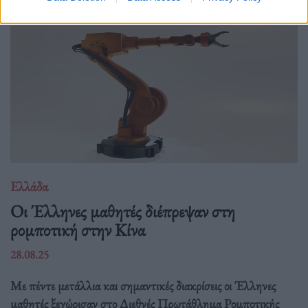
Ελλάδα
Οι Έλληνες μαθητές διέπρεψαν στη
ρομποτική στην Κίνα
28.08.25
Με πέντε μετάλλια και σημαντικές διακρίσεις οι Έλληνες
μαθητές ξεχώρισαν στο Διεθνές Πρωτάθλημα Ρομποτικής