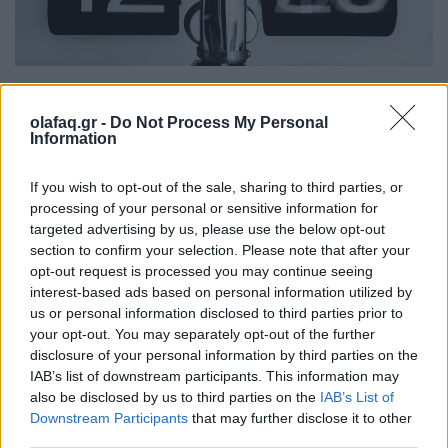
Ελλάδα
olafaq.gr -
Do Not Process My Personal
Ώρα να μπερδευτούμε ξανά: Γυρίζουμε τα
Information
ρολόγια μία ώρα πίσω γιατί… έτσι συνηθίσαμε
If you wish to opt-out of the sale, sharing to third parties, or
16.10.25
processing of your personal or sensitive information for
targeted advertising by us, please use the below opt-out
Την Κυριακή 26 Οκτωβρίου, στις 04:00 τα ξημερώματα, θα
section to confirm your selection. Please note that after your
ξαναζήσουμε το πιο παράλογο ευρωπαϊκό ραντεβού με τον
opt-out request is processed you may continue seeing
χρόνο: θα γυρίσουμε τα ρολόγια μας πίσω μία ώρα, για να
interest-based ads based on personal information utilized by
us or personal information disclosed to third parties prior to
"εξοικονομήσουμε ενέργεια".
your opt-out. You may separately opt-out of the further
disclosure of your personal information by third parties on the
IAB’s list of downstream participants. This information may
also be disclosed by us to third parties on the
IAB’s List of
Downstream Participants
that may further disclose it to other
third parties.