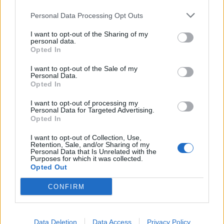
Personal Data Processing Opt Outs
I want to opt-out of the Sharing of my
personal data.
Opted In
I want to opt-out of the Sale of my
Personal Data.
Ελλάδα
Opted In
Παραλύει η χώρα από τη 24ωρη απεργία
I want to opt-out of processing my
Personal Data for Targeted Advertising.
ΓΣΕΕ και ΑΔΕΔΥ ενάντια στο νέο εργασιακό
Opted In
νομοσχέδιο
I want to opt-out of Collection, Use,
Retention, Sale, and/or Sharing of my
01.10.25
Personal Data that Is Unrelated with the
Purposes for which it was collected.
Opted Out
Δημόσιοι υπάλληλοι, γιατροί, εκπαιδευτικοί, δικαστικοί
υπάλληλοι, ταξιτζήδες και ναυτεργάτες συμμετέχουν στη
CONFIRM
σημερινή πανελλαδική κινητοποίηση, που μπλοκάρει
μεταφορές και υπηρεσίες. Στο επίκεντρο των
Data Deletion
Data Access
Privacy Policy