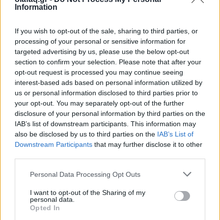
Information
ξαναζήσουμε το πιο παράλογο ευρωπαϊκό ραντεβού με τον
χρόνο: θα γυρίσουμε τα ρολόγια μας πίσω μία ώρα, για να
If you wish to opt-out of the sale, sharing to third parties, or
"εξοικονομήσουμε ενέργεια".
processing of your personal or sensitive information for
targeted advertising by us, please use the below opt-out
section to confirm your selection. Please note that after your
opt-out request is processed you may continue seeing
interest-based ads based on personal information utilized by
us or personal information disclosed to third parties prior to
your opt-out. You may separately opt-out of the further
disclosure of your personal information by third parties on the
IAB’s list of downstream participants. This information may
also be disclosed by us to third parties on the
IAB’s List of
Downstream Participants
that may further disclose it to other
third parties.
Personal Data Processing Opt Outs
Ελλάδα
I want to opt-out of the Sharing of my
Παραλύει η χώρα από τη 24ωρη απεργία
personal data.
Opted In
ΓΣΕΕ και ΑΔΕΔΥ ενάντια στο νέο εργασιακό