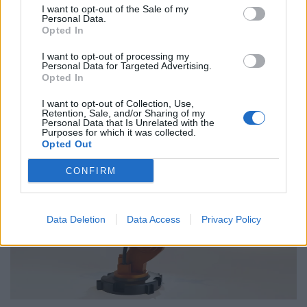
νομοσχέδιο
I want to opt-out of the Sale of my
Personal Data.
Opted In
01.10.25
I want to opt-out of processing my
Δημόσιοι υπάλληλοι, γιατροί, εκπαιδευτικοί, δικαστικοί
Personal Data for Targeted Advertising.
Opted In
υπάλληλοι, ταξιτζήδες και ναυτεργάτες συμμετέχουν στη
σημερινή πανελλαδική κινητοποίηση, που μπλοκάρει
I want to opt-out of Collection, Use,
Retention, Sale, and/or Sharing of my
μεταφορές και υπηρεσίες. Στο επίκεντρο των
Personal Data that Is Unrelated with the
Purposes for which it was collected.
Opted Out
CONFIRM
Data Deletion
Data Access
Privacy Policy