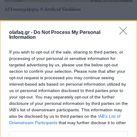
ΑΙ Εικονογράφηση: © Artificial Vandalism
Σε μια Ελλάδα που δεν φωνάζει πια αλλά
olafaq.gr -
Do Not Process My Personal
Information
σιγοβράζει, η κοινωνία ζητά όχι σωτήρες, αλλά
φωνές που να την ακούν. Ζητά δικαιοσύνη,
If you wish to opt-out of the sale, sharing to third parties, or
ασφάλεια, αξιοπρέπεια στην καθημερινότητα. Το
processing of your personal or sensitive information for
ερώτημα δεν είναι μόνο τι ζητά. Είναι ποιος μπορεί
targeted advertising by us, please use the below opt-out
section to confirm your selection. Please note that after your
και θέλει να την εκφράσει.
opt-out request is processed you may continue seeing
interest-based ads based on personal information utilized by
us or personal information disclosed to third parties prior to
Διαβάστε περισσότερα
→
your opt-out. You may separately opt-out of the further
disclosure of your personal information by third parties on the
IAB’s list of downstream participants. This information may
also be disclosed by us to third parties on the
IAB’s List of
Downstream Participants
that may further disclose it to other
Δημοσιεύθηκε σε
Απόψεις
|
Tagged
αφήγημα
,
εκπροσώπηση
,
ελληνική
third parties.
κοινωνία
,
κοινωνία
,
Πολιτική
,
προσδοκίες