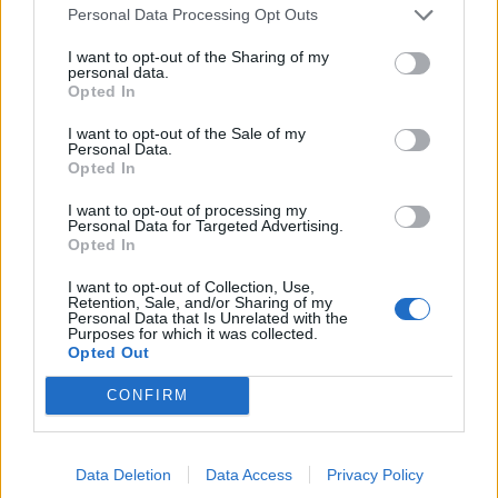
Personal Data Processing Opt Outs
I want to opt-out of the Sharing of my
personal data.
Opted In
Τρόπος Ζωής
I want to opt-out of the Sale of my
Personal Data.
Opted In
Καλό είναι να έχουμε προσδοκίες
I want to opt-out of processing my
Personal Data for Targeted Advertising.
Opted In
Οι προσδοκίες έχουν κινδύνους, αλλά δεν
I want to opt-out of Collection, Use,
Retention, Sale, and/or Sharing of my
πρέπει να ξεχνάμε ότι είναι απαραίτητες.
Personal Data that Is Unrelated with the
Purposes for which it was collected.
Opted Out
CONFIRM
26.04.2023
Data Deletion
Data Access
Privacy Policy