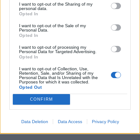
I want to opt-out of the Sharing of my
personal data.
Opted In
I want to opt-out of the Sale of my
Personal Data.
Opted In
I want to opt-out of processing my
Διεθνή
Personal Data for Targeted Advertising.
Opted In
Το “Ευρωβαρόμετρο” επιβεβαιώνει την
I want to opt-out of Collection, Use,
αβεβαιότητα των πολιτών της Ευρώπης
Retention, Sale, and/or Sharing of my
Personal Data that Is Unrelated with the
Purposes for which it was collected.
04.02.26
Opted Out
Το νέο "Ευρωβαρόμετρο" καταγράφει με ψυχρή ακρίβεια αυτή
CONFIRM
την αντίφαση. Oι πολίτες που ανησυχούν βαθιά για πολέμους,
ακρίβεια και αποσταθεροποίηση, αλλά ταυτόχρονα ζητούν μια
πιο δυνατή, πιο παρούσα Ευ
Data Deletion
Data Access
Privacy Policy