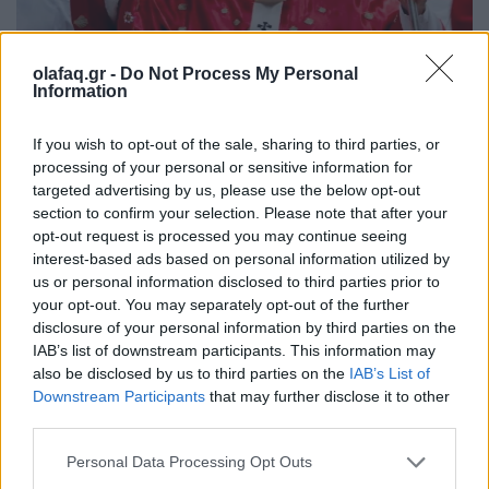
Διεθνή
olafaq.gr -
Do Not Process My Personal
Information
Ο Πάπας Λέων ΙΔ’ και η εγκύκλιος για την
Τεχνητή Νοημοσύνη, τη δημοκρατία και τη
If you wish to opt-out of the sale, sharing to third parties, or
συγκέντρωση ισχύος
processing of your personal or sensitive information for
targeted advertising by us, please use the below opt-out
02.06.26
section to confirm your selection. Please note that after your
opt-out request is processed you may continue seeing
Στην πρώτη του εγκύκλιο "Magnifica Humanitas", ο Πάπας
interest-based ads based on personal information utilized by
us or personal information disclosed to third parties prior to
Λέων ΙΔ’ χρησιμοποιεί την ΤΝ ως αφετηρία για να
your opt-out. You may separately opt-out of the further
καταγγείλει την ανισότητα, τον πόλεμο, τη διάβρωση της
disclosure of your personal information by third parties on the
δημοκρατίας και τη συγκέντρωση εξουσίας σε
IAB’s list of downstream participants. This information may
also be disclosed by us to third parties on the
IAB’s List of
Downstream Participants
that may further disclose it to other
third parties.
Personal Data Processing Opt Outs