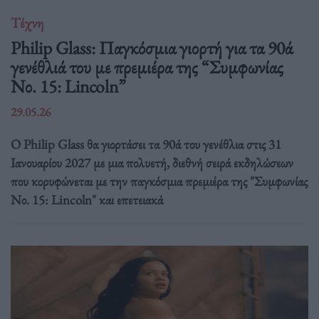
Τέχνη
Philip Glass: Παγκόσμια γιορτή για τα 90ά
γενέθλιά του με πρεμιέρα της “Συμφωνίας
Νο. 15: Lincoln”
29.05.26
Ο Philip Glass θα γιορτάσει τα 90ά του γενέθλια στις 31
Ιανουαρίου 2027 με μια πολυετή, διεθνή σειρά εκδηλώσεων
που κορυφώνεται με την παγκόσμια πρεμιέρα της "Συμφωνίας
Νο. 15: Lincoln" και επετειακά