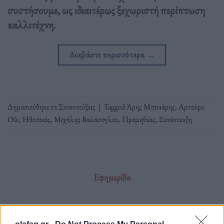
συστήσουμε, ως ιδιαιτέρως ξεχωριστή περίπτωση
καλλιτέχνη.
Διαβάστε περισσότερα
→
Δημοσιεύθηκε σε
Συνεντεύξεις
|
Tagged
Άρης Μπινιάρης
,
Αρτούρο
Ούι
,
Ηθοποιός
,
Μιχάλης Βαλάσογλου
,
Προμηθέας
,
Συνέντευξη
Εφημερίδα
Ξεκινάνε τα γυρίσματα της νέας ταινίας «Alien»