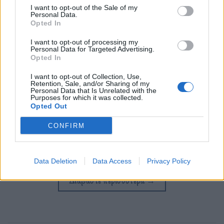
I want to opt-out of the Sale of my
Personal Data.
Opted In
I want to opt-out of processing my
Personal Data for Targeted Advertising.
Opted In
I want to opt-out of Collection, Use,
Retention, Sale, and/or Sharing of my
Personal Data that Is Unrelated with the
Purposes for which it was collected.
Το άτιτλο έργο εντάσσεται στη σειρά prequel, η
Opted Out
οποία έκανε πρεμιέρα για πρώτη φορά το 2012, με
CONFIRM
το «Προμηθέας» και ακολούθησε το «Alien:
Covenant».
Data Deletion
Data Access
Privacy Policy
Διαβάστε περισσότερα
→