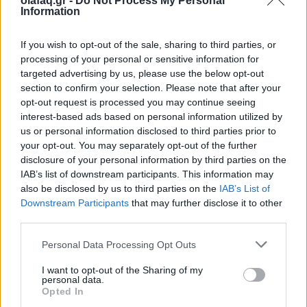
olafaq.gr -
Do Not Process My Personal
Information
Το άτιτλο έργο εντάσσεται στη σειρά
If you wish to opt-out of the sale, sharing to third parties, or
prequel, η οποία έκανε πρεμιέρα για πρώτη
processing of your personal or sensitive information for
targeted advertising by us, please use the below opt-out
φορά το 2012, με το «Προμηθέας» και
section to confirm your selection. Please note that after your
ακολούθησε το «Alien: Covenant».
opt-out request is processed you may continue seeing
interest-based ads based on personal information utilized by
us or personal information disclosed to third parties prior to
your opt-out. You may separately opt-out of the further
disclosure of your personal information by third parties on the
06.03.2023
IAB’s list of downstream participants. This information may
also be disclosed by us to third parties on the
IAB’s List of
Downstream Participants
that may further disclose it to other
third parties.
Personal Data Processing Opt Outs
I want to opt-out of the Sharing of my
personal data.
Opted In