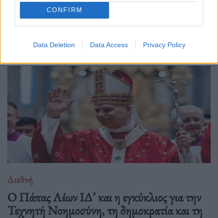
CONFIRM
Δείτε επίσης
Data Deletion
Data Access
Privacy Policy
Διεθνή
Ο Πάπας Λέων ΙΔ’ και η εγκύκλιος για την
Τεχνητή Νοημοσύνη, τη δημοκρατία και τη