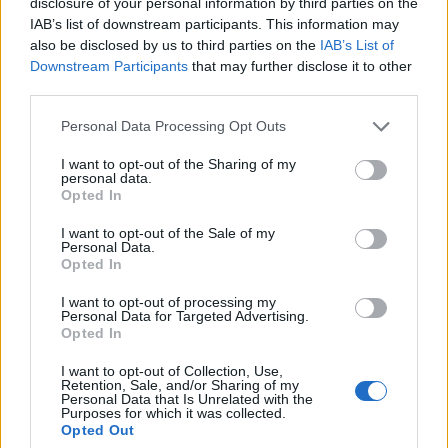
disclosure of your personal information by third parties on the
IAB’s list of downstream participants. This information may
also be disclosed by us to third parties on the
IAB’s List of
Φωτ.: Post-Gazette archive
Downstream Participants
that may further disclose it to other
third parties.
«Είτε με γνωρίσει, είτε όχι, θέλω να τη δω και να την
Personal Data Processing Opt Outs
αγκαλιάσω. Και να της πω ότι την αγαπώ. Νόμιζα
I want to opt-out of the Sharing of my
personal data.
ότι είχε πεθάνει».
Opted In
I want to opt-out of the Sale of my
Διαβάστε περισσότερα
→
Personal Data.
Opted In
I want to opt-out of processing my
Personal Data for Targeted Advertising.
Opted In
Δημοσιεύθηκε σε
Διεθνή
|
Tagged
αληθινή ιστορία
,
Εξαφάνιση
,
I want to opt-out of Collection, Use,
Πουέρτο Ρίκο
Retention, Sale, and/or Sharing of my
Personal Data that Is Unrelated with the
Purposes for which it was collected.
Opted Out