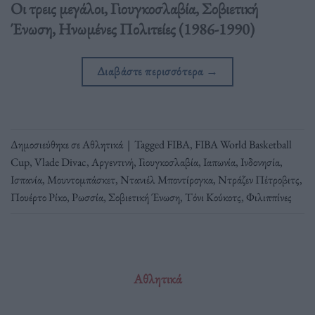
Oι τρεις μεγάλοι, Γιουγκοσλαβία, Σοβιετική
Ένωση, Ηνωμένες Πολιτείες (1986-1990)
Διαβάστε περισσότερα
→
Δημοσιεύθηκε σε
Αθλητικά
|
Tagged
FIBA
,
FIBA World Basketball
Cup
,
Vlade Divac
,
Αργεντινή
,
Γιουγκοσλαβία
,
Ιαπωνία
,
Ινδονησία
,
Ισπανία
,
Μουντομπάσκετ
,
Ντανιέλ Μποντίρογκα
,
Ντράζεν Πέτροβιτς
,
Πουέρτο Ρίκο
,
Ρωσσία
,
Σοβιετική Ένωση
,
Τόνι Κούκοτς
,
Φιλιππίνες
Αθλητικά