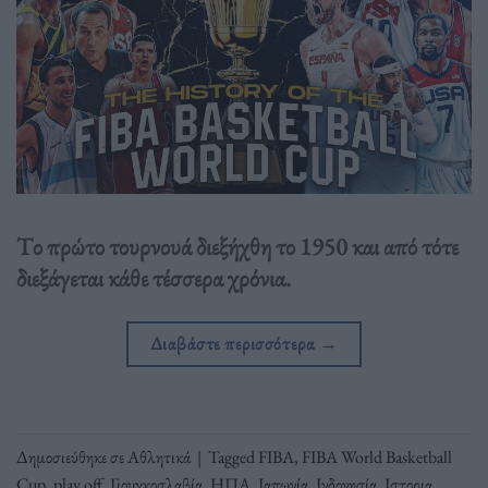
Tο πρώτο τουρνουά διεξήχθη το 1950 και από τότε
διεξάγεται κάθε τέσσερα χρόνια.
Διαβάστε περισσότερα
→
Δημοσιεύθηκε σε
Αθλητικά
|
Tagged
FIBA
,
FIBA World Basketball
Cup
,
play off
,
Γιουγκοσλαβία
,
ΗΠΑ
,
Ιαπωνία
,
Ινδονησία
,
Ιστορια
,