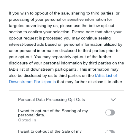
από γυναίκες-πρωταθλήτριες που αλλάζουν τα δεδομένα στον
αθλητισμό, με πρωταγωνίστρια την Άγγ
If you wish to opt-out of the sale, sharing to third parties, or
processing of your personal or sensitive information for
targeted advertising by us, please use the below opt-out
section to confirm your selection. Please note that after your
opt-out request is processed you may continue seeing
interest-based ads based on personal information utilized by
us or personal information disclosed to third parties prior to
your opt-out. You may separately opt-out of the further
disclosure of your personal information by third parties on the
IAB’s list of downstream participants. This information may
also be disclosed by us to third parties on the
IAB’s List of
Downstream Participants
that may further disclose it to other
third parties.
Αθλητισμός
Personal Data Processing Opt Outs
Ο Άλεξ Χόνολντ σκαρφαλώνει το Taipei 101
I want to opt-out of the Sharing of my
– Live στο Netflix το πιο ριψοκίνδυνο event
personal data.
Opted In
του 2026
I want to opt-out of the Sale of my