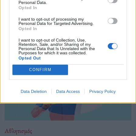
01.10.25
Personal Data.
Opted In
Ο θρυλικός free solo αναρριχητής ετοιμάζεται να ανέβει χωρίς
I want to opt-out of processing my
σχοινιά στον ουρανοξύστη-σύμβολο της Ταϊβάν, σε ένα δίωρο
Personal Data for Targeted Advertising.
Opted In
live τηλεοπτικό υπερθέαμα του Netflix με τίτλο Skyscraper
Live.
I want to opt-out of Collection, Use,
Retention, Sale, and/or Sharing of my
Personal Data that Is Unrelated with the
Purposes for which it was collected.
Opted Out
CONFIRM
Data Deletion
Data Access
Privacy Policy
Αθλητισμός