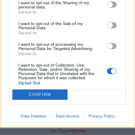
σε αυτούς που πολέμησαν για τη δημοκρατία.
I want to opt-out of the Sharing of my
personal data.
Opted In
Διαβάστε περισσότερα
→
I want to opt-out of the Sale of my
Personal Data.
Opted In
I want to opt-out of processing my
Personal Data for Targeted Advertising.
Δημοσιεύθηκε σε
Ελλάδα
|
Tagged
50 χρόνια Πολυτεχνείο
,
Opted In
Πολυτεχνείο
,
Πολυτεχνείο επέτειος
,
χούντα
I want to opt-out of Collection, Use,
Retention, Sale, and/or Sharing of my
Personal Data that Is Unrelated with the
Purposes for which it was collected.
Opted Out
Εφημερίδα
CONFIRM
Data Deletion
Data Access
Privacy Policy
Μια σύντομη διήγηση με έναν πρωταγωνιστή της εξέγερσης
του Πολυτεχνείου