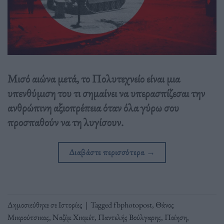
Μισό αιώνα μετά, το Πολυτεχνείο είναι μια
υπενθύμιση του τι σημαίνει να υπερασπίζεσαι την
ανθρώπινη αξιοπρέπεια όταν όλα γύρω σου
προσπαθούν να τη λυγίσουν.
Διαβάστε περισσότερα
→
Δημοσιεύθηκε σε
Ιστορίες
|
Tagged
fbphotopost
,
Θάνος
Μικρούτσικος
,
Ναζίμ Χικμέτ
,
Παντελής Βούλγαρης
,
Ποίηση
,