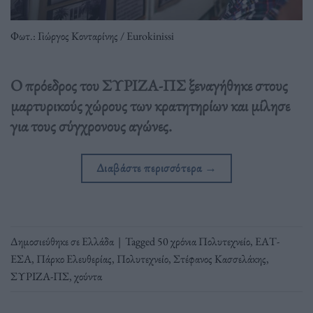
Φωτ.: Γιώργος Κονταρίνης / Eurokinissi
Ο πρόεδρος του ΣΥΡΙΖΑ-ΠΣ ξεναγήθηκε στους
μαρτυρικούς χώρους των κρατητηρίων και μίλησε
για τους σύγχρονους αγώνες.
Διαβάστε περισσότερα
→
Δημοσιεύθηκε σε
Ελλάδα
|
Tagged
50 χρόνια Πολυτεχνείο
,
ΕΑΤ-
ΕΣΑ
,
Πάρκο Ελευθερίας
,
Πολυτεχνείο
,
Στέφανος Κασσελάκης
,
ΣΥΡΙΖΑ-ΠΣ
,
χούντα