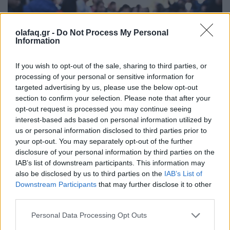
olafaq.gr -
Do Not Process My Personal
Information
If you wish to opt-out of the sale, sharing to third parties, or
processing of your personal or sensitive information for
targeted advertising by us, please use the below opt-out
section to confirm your selection. Please note that after your
opt-out request is processed you may continue seeing
interest-based ads based on personal information utilized by
us or personal information disclosed to third parties prior to
your opt-out. You may separately opt-out of the further
Τρίτη ημέρα του εορτασμού της 50ης επετείου από την εξέγερση του
disclosure of your personal information by third parties on the
Πολυτεχνείου, Παρασκευή 17 Νοεμβρίου 2023 (Φωτ.: Τατιάνα
IAB’s list of downstream participants. This information may
Μπόλαρη / Eurokinissi)
also be disclosed by us to third parties on the
IAB’s List of
Downstream Participants
that may further disclose it to other
third parties.
Χιλιάδες άνθρωποι βρέθηκαν και σήμερα στο
Personal Data Processing Opt Outs
Πολυτεχνείο, προκειμένου να αποτίσουν φόρο τιμής