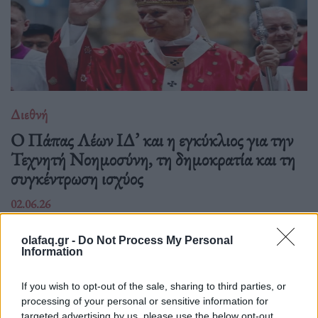
Διεθνή
Ο Πάπας Λέων ΙΔ’ και η εγκύκλιος για την
Τεχνητή Νοημοσύνη, τη δημοκρατία και τη
συγκέντρωση ισχύος
02.06.26
Στην πρώτη του εγκύκλιο "Magnifica Humanitas", ο Πάπας
olafaq.gr -
Do Not Process My Personal
Information
Λέων ΙΔ’ χρησιμοποιεί την ΤΝ ως αφετηρία για να
καταγγείλει την ανισότητα, τον πόλεμο, τη διάβρωση της
If you wish to opt-out of the sale, sharing to third parties, or
δημοκρατίας και τη συγκέντρωση εξουσίας σε
processing of your personal or sensitive information for
targeted advertising by us, please use the below opt-out