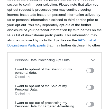
section to confirm your selection. Please note that after your
opt-out request is processed you may continue seeing
interest-based ads based on personal information utilized by
us or personal information disclosed to third parties prior to
your opt-out. You may separately opt-out of the further
disclosure of your personal information by third parties on the
IAB’s list of downstream participants. This information may
also be disclosed by us to third parties on the
IAB’s List of
Downstream Participants
that may further disclose it to other
third parties.
Personal Data Processing Opt Outs
Διεθνή
I want to opt-out of the Sharing of my
Το “Ευρωβαρόμετρο” επιβεβαιώνει την
personal data.
αβεβαιότητα των πολιτών της Ευρώπης
Opted In
I want to opt-out of the Sale of my
04.02.26
Personal Data.
Opted In
Το νέο "Ευρωβαρόμετρο" καταγράφει με ψυχρή ακρίβεια αυτή
I want to opt-out of processing my
την αντίφαση. Oι πολίτες που ανησυχούν βαθιά για πολέμους,
Personal Data for Targeted Advertising.