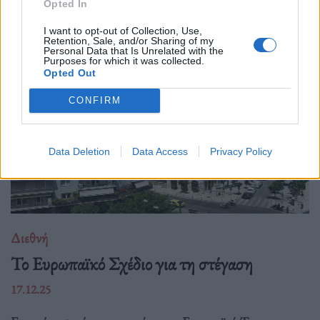
ακρίβεια και αποσταθεροποίηση, αλλά ταυτόχρονα ζητούν μια
Opted In
πιο δυνατή, πιο παρούσα Ευ
I want to opt-out of Collection, Use,
Retention, Sale, and/or Sharing of my
Personal Data that Is Unrelated with the
Purposes for which it was collected.
Opted Out
CONFIRM
Data Deletion
Data Access
Privacy Policy
Διεθνή
Το Ευρωπαϊκό Σχέδιο για τη στέγαση
17.12.25