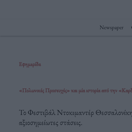
Μετάβαση
στο
περιεχόμενο
Newspaper
Εφημερίδα
«Πολωνικές Προσευχές» και μία ιστορία από την «Καρ
Το Φεστιβάλ Ντοκιμαντέρ Θεσσαλονίκης 
αξιοσημείωτες στάσεις.