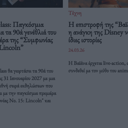
Τέχνη
Glass: Παγκόσμια
Η επιστροφή της “Βαϊ
ια τα 90ά γενέθλιά του
η ανάγκη της Disney να
ιέρα της “Συμφωνίας
ίδιες ιστορίες
 Lincoln”
24.03.26
Η Βαϊάνα έρχεται live-action, 
συνδεθεί με τον μύθο του anim
ass θα γιορτάσει τα 90ά του
ις 31 Ιανουαρίου 2027 με μια
ιεθνή σειρά εκδηλώσεων που
ι με την παγκόσμια πρεμιέρα
νίας Νο. 15: Lincoln" και