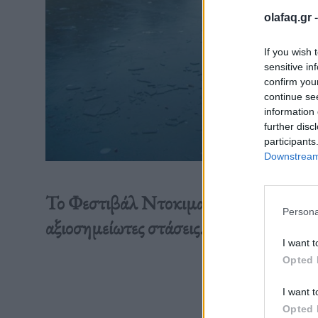
olafaq.gr 
If you wish 
sensitive in
confirm you
continue se
information 
further disc
participants
Downstream 
Το Φεστιβάλ Ντοκιμαντέρ Θεσσαλονίκη
Persona
αξιοσημείωτες στάσεις.
I want t
Opted 
Διαβάστε 
I want t
Opted 