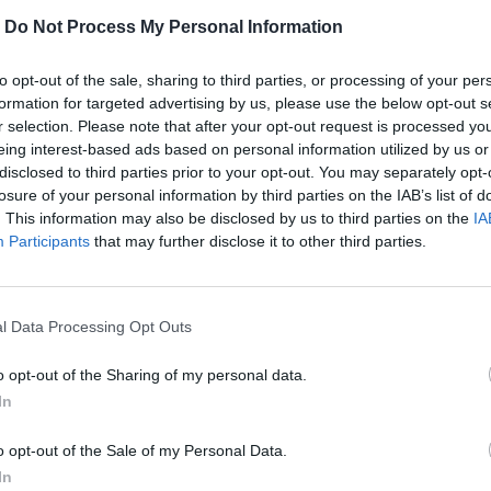
-
Do Not Process My Personal Information
to opt-out of the sale, sharing to third parties, or processing of your per
formation for targeted advertising by us, please use the below opt-out s
r selection. Please note that after your opt-out request is processed y
eing interest-based ads based on personal information utilized by us or
disclosed to third parties prior to your opt-out. You may separately opt-
losure of your personal information by third parties on the IAB’s list of
. This information may also be disclosed by us to third parties on the
IA
Participants
that may further disclose it to other third parties.
ς συνεχίζεται και χθες υπήρξαν δύο
l Data Processing Opt Outs
o opt-out of the Sharing of my personal data.
In
περισσότερα
→
o opt-out of the Sale of my Personal Data.
In