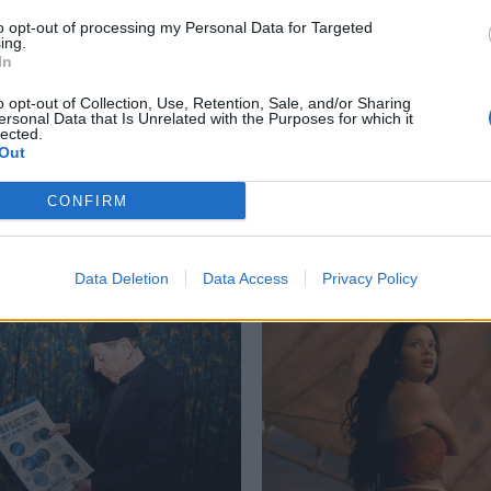
to opt-out of processing my Personal Data for Targeted
ing.
In
ές Προσευχές
o opt-out of Collection, Use, Retention, Sale, and/or Sharing
ersonal Data that Is Unrelated with the Purposes for which it
lected.
Out
CONFIRM
Δείτε επίσης
Data Deletion
Data Access
Privacy Policy