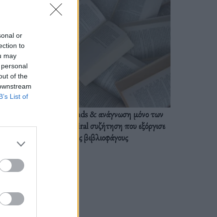
sonal or
ection to
ou may
 personal
out of the
 downstream
B’s List of
BookTok trends & ανάγνωση μόνο των
διαλόγων: Η viral συζήτηση που εξόργισε
τους βιβλιοφάγους