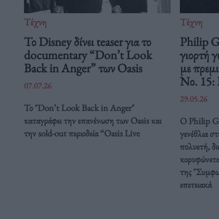
Τέχνη
Τέχνη
Το Disney δίνει teaser για το
Philip 
documentary “Don’t Look
γιορτή γ
Back in Anger” των Oasis
με πρεμ
Νο. 15:
07.07.26
29.05.26
Το "Don’t Look Back in Anger"
καταγράφει την επανένωση των Oasis και
Ο Philip Gl
την sold-out περιοδεία “Oasis Live
γενέθλια στ
πολυετή, δ
κορυφώνετα
της "Συμφω
επετειακά