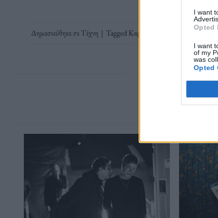
I want 
Advertis
Opted 
Δημοσιεύθηκε σε
Τέχνη
|
Tagged
Καρδιά της Καμπούλ
,
Πολωνικ
I want t
of my P
was col
Opted 