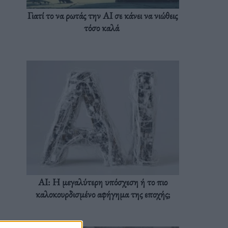
Γιατί το να ρωτάς την AI σε κάνει να νιώθεις
τόσο καλά
AI: Η μεγαλύτερη υπόσχεση ή το πιο
καλοκουρδισμένο αφήγημα της εποχής;