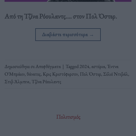
Aπό τη Τζίνα Ρόουλαντς…. στον Πολ Όστερ.
Διαβάστε περισσότερα
→
Δημοσιεύθηκε σε
Αποφθέγματα
|
Tagged
2024
,
αστέρια
,
Έντνα
Ο'Μπράιεν
,
θάνατος
,
Κρις Κριστόφερσον
,
Πολ Όστερ
,
Σέλεϊ Ντιβάλ
,
Στιβ Άλμπινι
,
Τζίνα Ρόουλαντς
Πολιτισμός