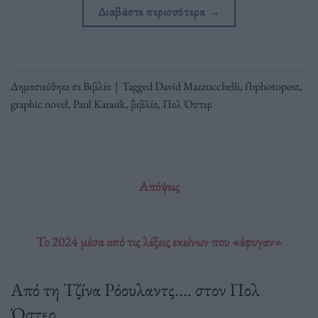
Διαβάστε περισσότερα
→
Δημοσιεύθηκε σε
Βιβλίο
|
Tagged
David Mazzucchelli
,
fbphotopost
,
graphic novel
,
Paul Karasik
,
βιβλίο
,
Πολ Όστερ
Απόψεις
Το 2024 μέσα από τις λέξεις εκείνων που «έφυγαν»
Aπό τη Τζίνα Ρόουλαντς.... στον Πολ
Όστερ.