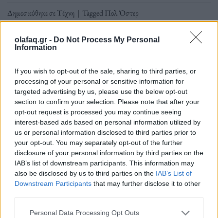
Δημοσιεύθηκε σε
Τέχνη
|
Tagged
Πολ Όστερ
olafaq.gr -
Do Not Process My Personal
Information
Εφημερίδα
If you wish to opt-out of the sale, sharing to third parties, or
processing of your personal or sensitive information for
targeted advertising by us, please use the below opt-out
section to confirm your selection. Please note that after your
«Bloodbath Nation»: Πολ Όστερ εναντίον οπλοκατοχής
opt-out request is processed you may continue seeing
interest-based ads based on personal information utilized by
us or personal information disclosed to third parties prior to
Πάνω από 40.000 άνθρωποι πεθαίνουν στις
your opt-out. You may separately opt-out of the further
ΗΠΑ κάθε χρόνο εξαιτίας των όπλων, οι
disclosure of your personal information by third parties on the
IAB’s list of downstream participants. This information may
μισοί από τους οποίους αυτοκτονούν.
also be disclosed by us to third parties on the
IAB’s List of
Downstream Participants
that may further disclose it to other
third parties.
Personal Data Processing Opt Outs
10.01.2023