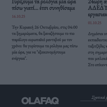
Γυρίζουμε τα ρολόγια μία ώρα
24ωρη α
πίσω γιατί… έτσι συνηθίσαμε
ΑΔΕΔΥ ε
εργασιακ
16.10.25
01.10.25
Την Κυριακή 26 Οκτωβρίου, στις 04:00
τα ξημερώματα, θα ξαναζήσουμε το πιο
Δημόσιοι υπ
παράλογο ευρωπαϊκό ραντεβού με τον
εκπαιδευτικ
χρόνο: θα γυρίσουμε τα ρολόγια μας πίσω
ταξιτζήδες 
μία ώρα, για να "εξοικονομήσουμε
στη σημερι
ενέργεια".
που μπλοκάρ
Στο επίκεν
Σχετικά 