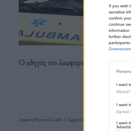
If you wish 
sensitive in
confirm you
continue se
information 
further disc
participants
Downstream 
Ο οδηγός του λεωφορείου συνελήφθη και
Persona
Διαβάστε 
I want t
Opted 
I want t
Opted 
Δημοσιεύθηκε σε
Ελλάδα
|
Tagged
Πιερία
,
Πλαταμώνας
,
Τροχα
I want 
Advertis