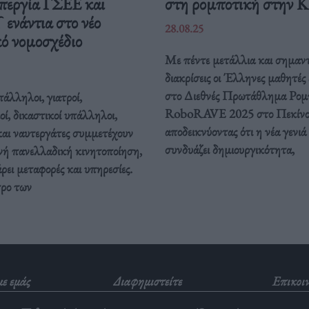
περγία ΓΣΕΕ και
στη ρομποτική στην 
νάντια στο νέο
28.08.25
ό νομοσχέδιο
Με πέντε μετάλλια και σημαντ
διακρίσεις οι Έλληνες μαθητές
στο Διεθνές Πρωτάθλημα Ρομ
άλληλοι, γιατροί,
RoboRAVE 2025 στο Πεκίνο
οί, δικαστικοί υπάλληλοι,
αποδεικνύοντας ότι η νέα γενιά
και ναυτεργάτες συμμετέχουν
συνδυάζει δημιουργικότητα,
νή πανελλαδική κινητοποίηση,
ει μεταφορές και υπηρεσίες.
τρο των
με εμάς
Διαφημιστείτε
Επικοι