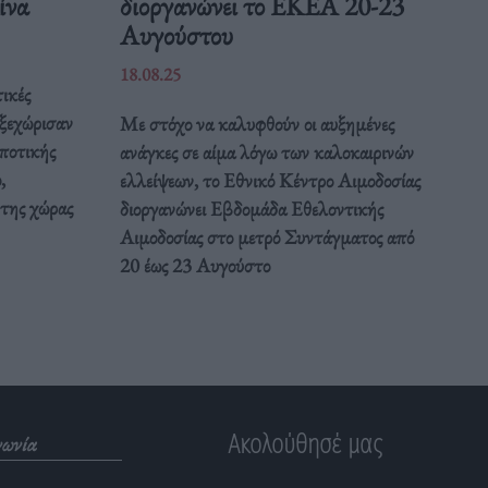
Κίνα
διοργανώνει το ΕΚΕΑ 20-23
Αυγούστου
18.08.25
ικές
 ξεχώρισαν
Με στόχο να καλυφθούν οι αυξημένες
ποτικής
ανάγκες σε αίμα λόγω των καλοκαιρινών
,
ελλείψεων, το Εθνικό Κέντρο Αιμοδοσίας
 της χώρας
διοργανώνει Εβδομάδα Εθελοντικής
Αιμοδοσίας στο μετρό Συντάγματος από
20 έως 23 Αυγούστο
Ακολούθησέ μας
νωνία