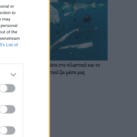
sonal or
ection to
ou may
 personal
out of the
 downstream
B’s List of
Ζούμε ήδη μέσα στο πλαστικό και το
πλαστικό ζει μέσα μας