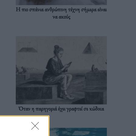
Η πιο σπάνια ανθρώπινη τέχνη σήμερα είναι
να ακούς
Όταν η παρηγοριά έχει γραφτεί σε κώδικα