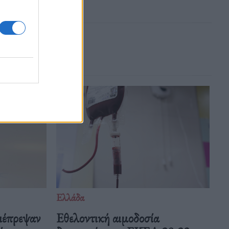
Ελλάδα
ιέπρεψαν
Eθελοντική αιμοδοσία