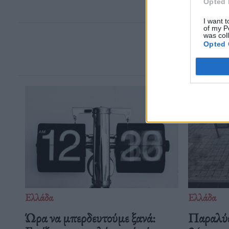
Opted 
I want t
of my P
was col
Opted 
Ελλάδα
Ελλάδα
Ώρα να μπερδευτούμε ξανά:
Παραλύε