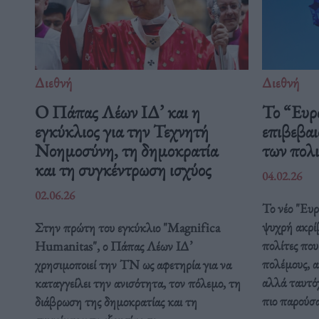
Διεθνή
Διεθνή
Ο Πάπας Λέων ΙΔ’ και η
Το “Ευρ
εγκύκλιος για την Τεχνητή
επιβεβαι
Νοημοσύνη, τη δημοκρατία
των πολ
και τη συγκέντρωση ισχύος
04.02.26
02.06.26
Το νέο "Ευ
ψυχρή ακρί
Στην πρώτη του εγκύκλιο "Magnifica
πολίτες που
Humanitas", ο Πάπας Λέων ΙΔ’
πολέμους, α
χρησιμοποιεί την ΤΝ ως αφετηρία για να
αλλά ταυτόχ
καταγγείλει την ανισότητα, τον πόλεμο, τη
πιο παρούσ
διάβρωση της δημοκρατίας και τη