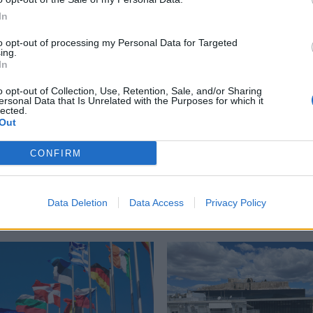
περισσότερα
→
In
to opt-out of processing my Personal Data for Targeted
ing.
In
o opt-out of Collection, Use, Retention, Sale, and/or Sharing
ς
,
Λίον Λίτβακ
,
πλαστές
ersonal Data that Is Unrelated with the Purposes for which it
lected.
Out
CONFIRM
Δείτε επίσης
Data Deletion
Data Access
Privacy Policy