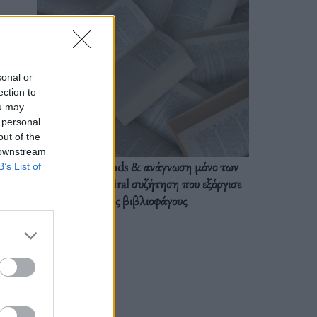
sonal or
ection to
ou may
 personal
out of the
 downstream
BookTok trends & ανάγνωση μόνο των
B’s List of
διαλόγων: Η viral συζήτηση που εξόργισε
τους βιβλιοφάγους