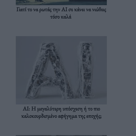
Γιατί το να ρωτάς την AI σε κάνει να νιώθεις
τόσο καλά
AI: Η μεγαλύτερη υπόσχεση ή το πιο
καλοκουρδισμένο αφήγημα της εποχής;