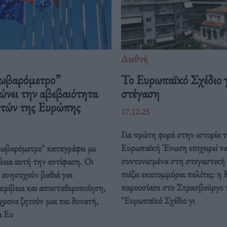
Διεθνή
ωβαρόμετρο”
Το Ευρωπαϊκό Σχέδιο γ
ώνει την αβεβαιότητα
στέγαση
ιτών της Ευρώπης
17.12.25
Για πρώτη φορά στην ιστορία τ
Ευρωπαϊκή Ένωση επιχειρεί ν
ρωβαρόμετρο" καταγράφει με
συντονισμένα στη στεγαστική
βεια αυτή την αντίφαση. Oι
πιέζει εκατομμύρια πολίτες: η 
 ανησυχούν βαθιά για
παρουσίασε στο Στρασβούργο 
κρίβεια και αποσταθεροποίηση,
"Ευρωπαϊκό Σχέδιο γι
ρονα ζητούν μια πιο δυνατή,
α Ευ