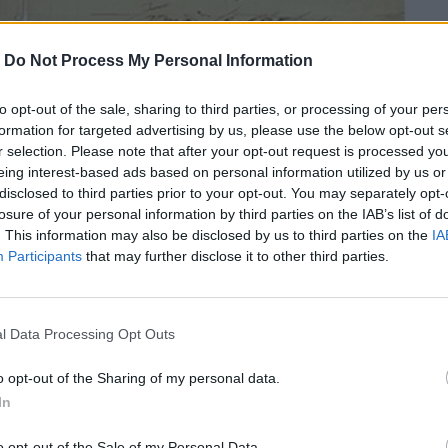
-
Do Not Process My Personal Information
to opt-out of the sale, sharing to third parties, or processing of your per
formation for targeted advertising by us, please use the below opt-out s
r selection. Please note that after your opt-out request is processed y
eing interest-based ads based on personal information utilized by us or
disclosed to third parties prior to your opt-out. You may separately opt-
losure of your personal information by third parties on the IAB’s list of
. This information may also be disclosed by us to third parties on the
IA
Participants
that may further disclose it to other third parties.
αμμένες από τον Κάρολο Ντίκενς τη
l Data Processing Opt Outs
δημοπρασία στο Ηνωμένο Βασίλειο, όταν
o opt-out of the Sharing of my personal data.
ε πλαστές.
In
o opt-out of the Sale of my Personal Data.