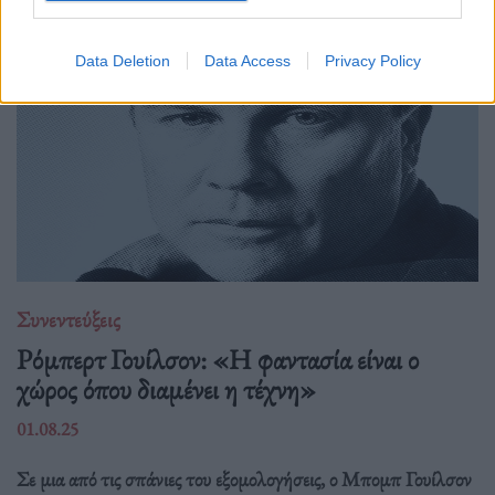
Data Deletion
Data Access
Privacy Policy
Συνεντεύξεις
Ρόμπερτ Γουίλσον: «Η φαντασία είναι ο
χώρος όπου διαμένει η τέχνη»
01.08.25
Σε μια από τις σπάνιες του εξομολογήσεις, ο Μπομπ Γουίλσον