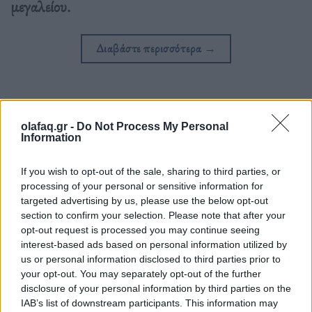
µεγαλείου.
Διαβάστε περισσότερα
→
Δημοσιεύθηκε σε
Αρχείο του Θανάση Λάλα
,
Συνεντεύξεις
|
Tagged
olafaq.gr -
Do Not Process My Personal
Plácido Domingo
,
Θανάσης Λάλας
,
Μουσική
,
Όπερα
,
Πλάθιντο
Information
Ντομίνγκο
,
Συνέντευξη
If you wish to opt-out of the sale, sharing to third parties, or
processing of your personal or sensitive information for
targeted advertising by us, please use the below opt-out
section to confirm your selection. Please note that after your
opt-out request is processed you may continue seeing
Δείτε επίσης
interest-based ads based on personal information utilized by
us or personal information disclosed to third parties prior to
your opt-out. You may separately opt-out of the further
disclosure of your personal information by third parties on the
IAB’s list of downstream participants. This information may