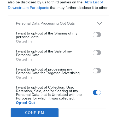
also be disclosed by us to third parties on the
IAB’s List of
Downstream Participants
that may further disclose it to other
third parties.
Personal Data Processing Opt Outs
I want to opt-out of the Sharing of my
personal data.
Opted In
I want to opt-out of the Sale of my
Personal Data.
Συνεντεύξεις
Opted In
Τζόρτζιο Αρμάνι: «Σέβομαι την Τέχνη που
I want to opt-out of processing my
δίνει πεδίο δράσης στο ανύπαρκτο»
Personal Data for Targeted Advertising.
Opted In
05.09.25
I want to opt-out of Collection, Use,
Retention, Sale, and/or Sharing of my
Σε μια σπάνια συνομιλία με τον Θανάση Λάλα στο Μιλάνο, ο
Personal Data that Is Unrelated with the
Purposes for which it was collected.
Τζόρτζιο Αρμάνι μίλησε για τον θάνατο, τα ελαττώματα και
Opted Out
την ομορφιά, αποκαλύπτοντας τον άνθρωπο πίσω από τον
CONFIRM
μύθο της μόδας.