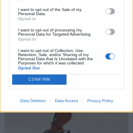
ΓΣΕΕ και ΑΔΕΔΥ ενάντια στο νέο εργασιακό
I want to opt-out of the Sale of my
νομοσχέδιο
Personal Data.
Opted In
01.10.25
I want to opt-out of processing my
Personal Data for Targeted Advertising.
Δημόσιοι υπάλληλοι, γιατροί, εκπαιδευτικοί, δικαστικοί
Opted In
υπάλληλοι, ταξιτζήδες και ναυτεργάτες συμμετέχουν στη
I want to opt-out of Collection, Use,
σημερινή πανελλαδική κινητοποίηση, που μπλοκάρει
Retention, Sale, and/or Sharing of my
Personal Data that Is Unrelated with the
μεταφορές και υπηρεσίες. Στο επίκεντρο των
Purposes for which it was collected.
Opted Out
CONFIRM
Data Deletion
Data Access
Privacy Policy