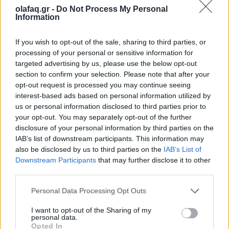
olafaq.gr -
Do Not Process My Personal
Την Κυριακή 26 Οκτωβρίου, στις 04:00 τα ξημερώματα, θα
Information
ξαναζήσουμε το πιο παράλογο ευρωπαϊκό ραντεβού με τον
χρόνο: θα γυρίσουμε τα ρολόγια μας πίσω μία ώρα, για να
If you wish to opt-out of the sale, sharing to third parties, or
processing of your personal or sensitive information for
"εξοικονομήσουμε ενέργεια".
targeted advertising by us, please use the below opt-out
section to confirm your selection. Please note that after your
opt-out request is processed you may continue seeing
interest-based ads based on personal information utilized by
us or personal information disclosed to third parties prior to
your opt-out. You may separately opt-out of the further
disclosure of your personal information by third parties on the
IAB’s list of downstream participants. This information may
also be disclosed by us to third parties on the
IAB’s List of
Downstream Participants
that may further disclose it to other
third parties.
Personal Data Processing Opt Outs
Ελλάδα
I want to opt-out of the Sharing of my
personal data.
Παραλύει η χώρα από τη 24ωρη απεργία
Opted In