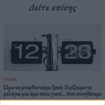
Δείτε επίσης
Ελλάδα
Ώρα να μπερδευτούμε ξανά: Γυρίζουμε τα
ρολόγια μία ώρα πίσω γιατί… έτσι συνηθίσαμε
16.10.25