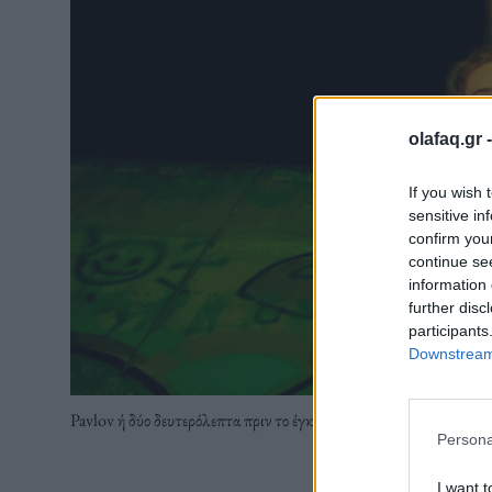
olafaq.gr 
If you wish 
sensitive in
confirm you
continue se
information 
further disc
participants
Downstream 
Pavlov ή δύο δευτερόλεπτα πριν το έγκλημα
Persona
I want t