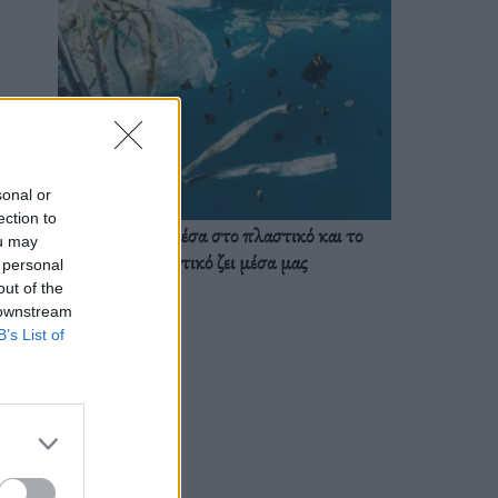
sonal or
ection to
Ζούμε ήδη μέσα στο πλαστικό και το
ou may
πλαστικό ζει μέσα μας
 personal
out of the
 downstream
B’s List of