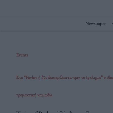
Μετάβαση
στο
περιεχόμενο
Newspaper
Events
Στο “Pavlov ή δύο δευτερόλεπτα πριν το έγκλημα” ο εθι
τρομακτική κωμωδία