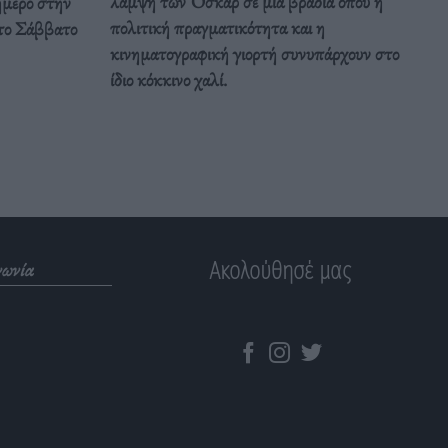
λάμψη των Όσκαρ σε μια βραδιά όπου η
ιήμερο στην
πολιτική πραγματικότητα και η
το Σάββατο
κινηματογραφική γιορτή συνυπάρχουν στο
ίδιο κόκκινο χαλί.
Ακολούθησέ μας
νωνία