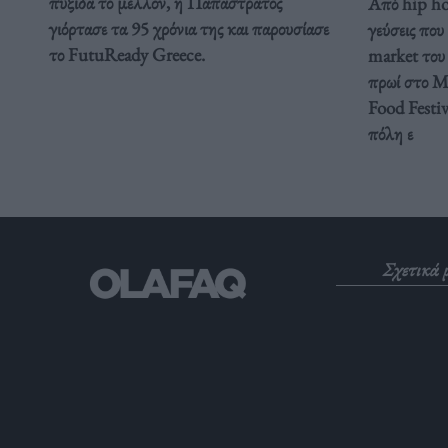
πυξίδα το μέλλον, η Παπαστράτος
Από hip hop
γιόρτασε τα 95 χρόνια της και παρουσίασε
γεύσεις που
το FutuReady Greece.
market του 
πρωί στο Με
Food Festiv
πόλη ε
Σχετικά 