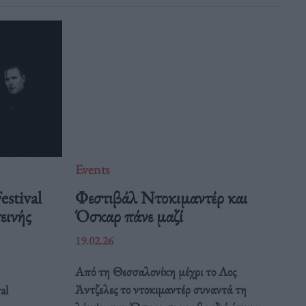
Events
estival
Φεστιβάλ Ντοκιμαντέρ και
εινής
Όσκαρ πάνε μαζί
19.02.26
Από τη Θεσσαλονίκη μέχρι το Λος
Άντζελες το ντοκιμαντέρ συναντά τη
al