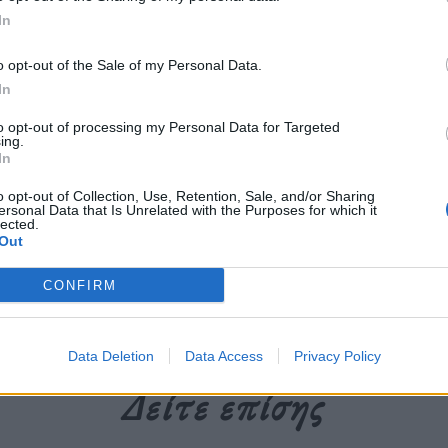
ριν το έγκλημα’’ του Gustavo Ott,
In
αίνει για πρώτη φορά στην Ελλάδα.
o opt-out of the Sale of my Personal Data.
In
περισσότερα
→
to opt-out of processing my Personal Data for Targeted
ing.
In
o opt-out of Collection, Use, Retention, Sale, and/or Sharing
ersonal Data that Is Unrelated with the Purposes for which it
lected.
Out
υτερόλεπτα πριν το έγκλημα
,
Δημήτρης Αποστολόπουλος
,
Θέατρο
CONFIRM
Data Deletion
Data Access
Privacy Policy
Δείτε επίσης