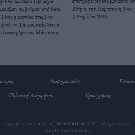
επιστρέφει για ένα μοναδικό δ
 live και disco DJs μέχρι
Αθήνα, την Παρασκευή 3 και 
 μοιάζουν να βγήκαν από food
4 Απριλίου 2026.
Τόκιο ή καντίνα στις 3 το
ξικό, το Thessaloniki Street
al επιστρέφει τον Μάιο και η
με εμάς
Διαφημιστείτε
Επικοι
Πολιτική Απορρήτου
Όροι χρήσης
Copyright © 2021 - 2024 FAQ ΕΚΔΟΤΙΚΗ ΜΟΝ. ΙΚΕ. All rights reserved.
Made by 2ence &
Codedux