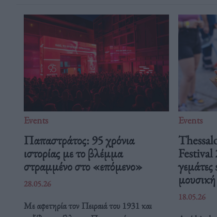
Events
Events
Παπαστράτος: 95 χρόνια
Thessalo
ιστορίας με το βλέμμα
Festival
στραμμένο στο «επόμενο»
γεμάτες 
μουσικ
28.05.26
18.05.26
Με αφετηρία τον Πειραιά του 1931 και