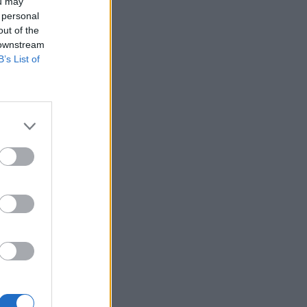
ou may
 personal
out of the
 downstream
B’s List of