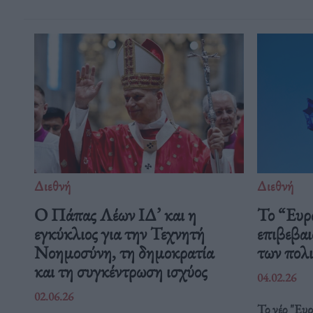
Διεθνή
Διεθνή
Ο Πάπας Λέων ΙΔ’ και η
Το “Ευρ
εγκύκλιος για την Τεχνητή
επιβεβαι
Νοημοσύνη, τη δημοκρατία
των πολ
και τη συγκέντρωση ισχύος
04.02.26
02.06.26
Το νέο "Ευ