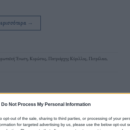
περισσότερα
→
υρωπαϊκή Ένωση
,
Κυρώσεις
,
Πατριάρχης Κύριλλος
,
Πετρέλαιο
,
-
Do Not Process My Personal Information
to opt-out of the sale, sharing to third parties, or processing of your per
σε βάρος του πατριάρχη Μόσχας και πασών των Ρωσιών
formation for targeted advertising by us, please use the below opt-out s