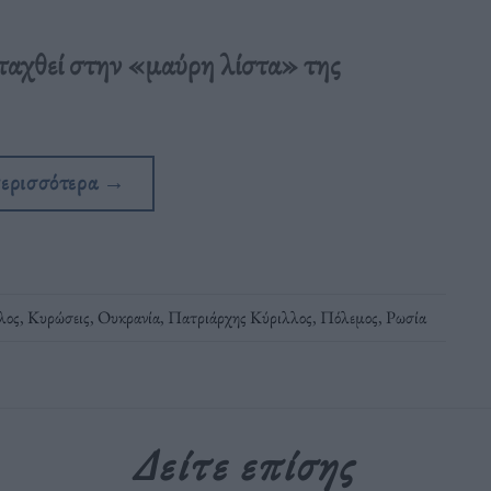
ταχθεί στην «μαύρη λίστα» της
περισσότερα
→
λος
,
Κυρώσεις
,
Ουκρανία
,
Πατριάρχης Κύριλλος
,
Πόλεμος
,
Ρωσία
Δείτε επίσης