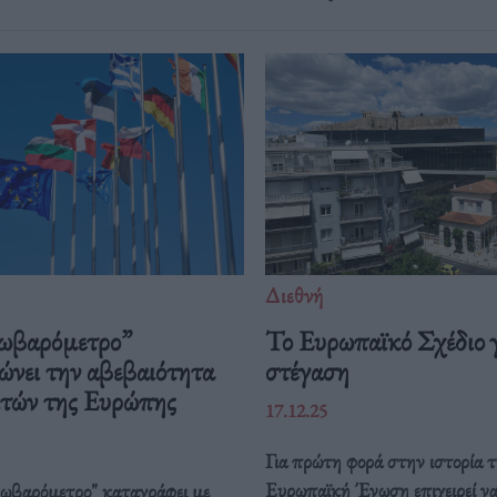
Διεθνή
ωβαρόμετρο”
Το Ευρωπαϊκό Σχέδιο γ
ώνει την αβεβαιότητα
στέγαση
ιτών της Ευρώπης
17.12.25
Για πρώτη φορά στην ιστορία τ
Ευρωπαϊκή Ένωση επιχειρεί ν
ρωβαρόμετρο" καταγράφει με