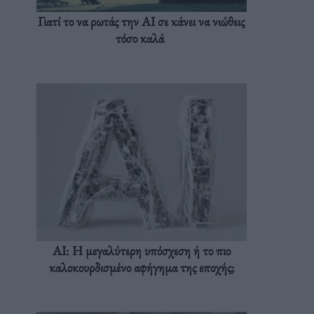
Γιατί το να ρωτάς την AI σε κάνει να νιώθεις
τόσο καλά
AI: Η μεγαλύτερη υπόσχεση ή το πιο
καλοκουρδισμένο αφήγημα της εποχής;