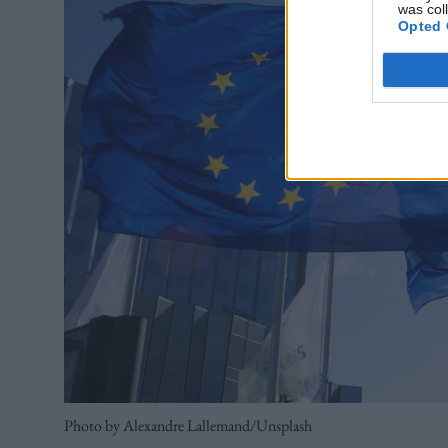
was col
Opted 
Photo by Alexandre Lallemand/Unsplash