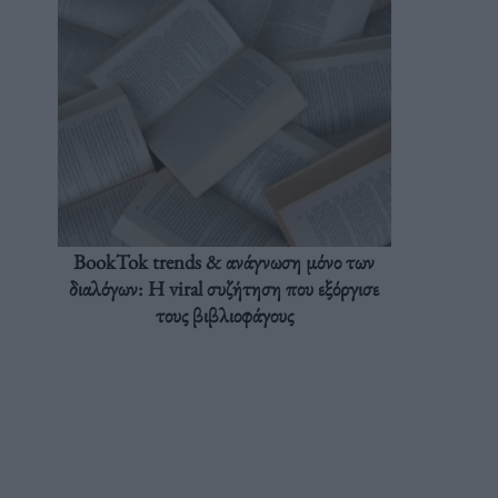
BookTok trends & ανάγνωση μόνο των
διαλόγων: Η viral συζήτηση που εξόργισε
τους βιβλιοφάγους