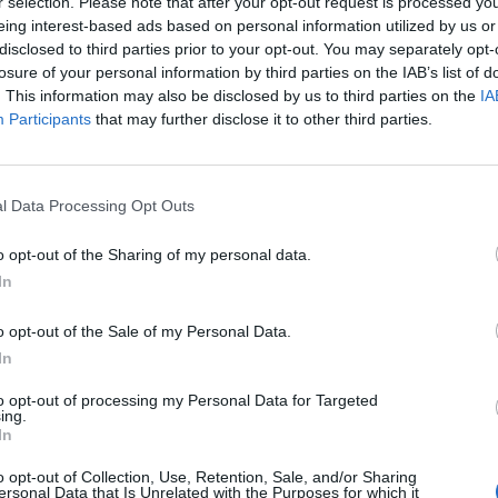
r selection. Please note that after your opt-out request is processed y
eing interest-based ads based on personal information utilized by us or
disclosed to third parties prior to your opt-out. You may separately opt-
losure of your personal information by third parties on the IAB’s list of
. This information may also be disclosed by us to third parties on the
IA
χθεί στην «μαύρη λίστα» της Κομισιόν.
Participants
that may further disclose it to other third parties.
l Data Processing Opt Outs
o opt-out of the Sharing of my personal data.
In
o opt-out of the Sale of my Personal Data.
In
to opt-out of processing my Personal Data for Targeted
ing.
In
o opt-out of Collection, Use, Retention, Sale, and/or Sharing
ersonal Data that Is Unrelated with the Purposes for which it