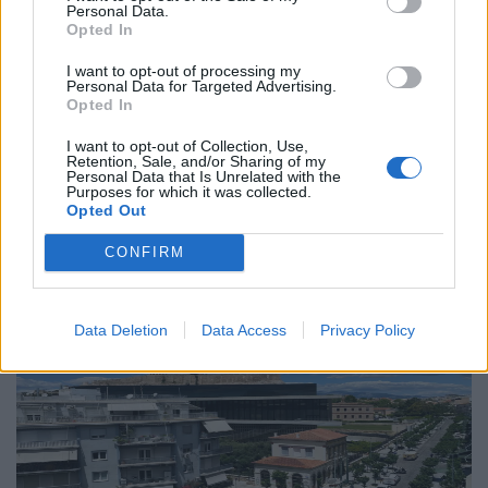
Personal Data.
Το “Ευρωβαρόμετρο” επιβεβαιώνει την
Opted In
αβεβαιότητα των πολιτών της Ευρώπης
I want to opt-out of processing my
Personal Data for Targeted Advertising.
04.02.26
Opted In
I want to opt-out of Collection, Use,
Το νέο "Ευρωβαρόμετρο" καταγράφει με ψυχρή ακρίβεια αυτή
Retention, Sale, and/or Sharing of my
την αντίφαση. Oι πολίτες που ανησυχούν βαθιά για πολέμους,
Personal Data that Is Unrelated with the
Purposes for which it was collected.
ακρίβεια και αποσταθεροποίηση, αλλά ταυτόχρονα ζητούν μια
Opted Out
πιο δυνατή, πιο παρούσα Ευ
CONFIRM
Data Deletion
Data Access
Privacy Policy