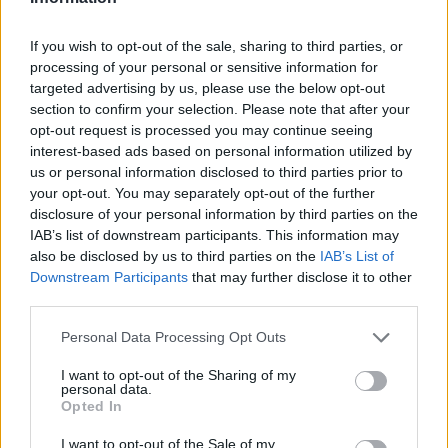
02.06.26
If you wish to opt-out of the sale, sharing to third parties, or
Στην πρώτη του εγκύκλιο "Magnifica Humanitas", ο Πάπας
processing of your personal or sensitive information for
targeted advertising by us, please use the below opt-out
Λέων ΙΔ’ χρησιμοποιεί την ΤΝ ως αφετηρία για να
section to confirm your selection. Please note that after your
καταγγείλει την ανισότητα, τον πόλεμο, τη διάβρωση της
opt-out request is processed you may continue seeing
δημοκρατίας και τη συγκέντρωση εξουσίας σε
interest-based ads based on personal information utilized by
us or personal information disclosed to third parties prior to
your opt-out. You may separately opt-out of the further
disclosure of your personal information by third parties on the
IAB’s list of downstream participants. This information may
also be disclosed by us to third parties on the
IAB’s List of
Downstream Participants
that may further disclose it to other
third parties.
Personal Data Processing Opt Outs
I want to opt-out of the Sharing of my
personal data.
Opted In
Διεθνή
I want to opt-out of the Sale of my