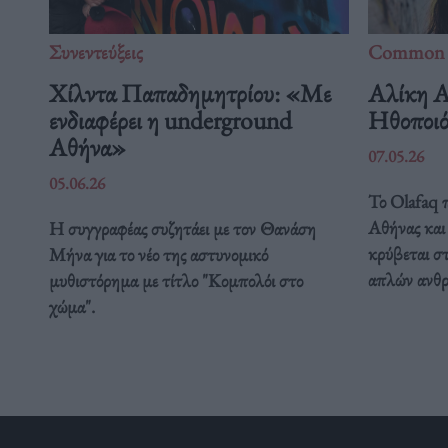
Συνεντεύξεις
Common 
Χίλντα Παπαδημητρίου: «Με
Αλίκη Α
ενδιαφέρει η underground
Ηθοποιό
Αθήνα»
07.05.26
05.06.26
Το Olafaq 
Αθήνας και
Η συγγραφέας συζητάει με τον Θανάση
κρύβεται στ
Μήνα για το νέο της αστυνομικό
απλών ανθ
μυθιστόρημα με τίτλο "Κομπολόι στο
χώμα".