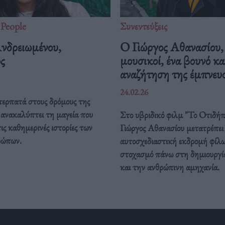
People
Συνεντεύξεις
νδρειωμένου,
Ο Γιώργος Αθανασίου,
ς
μουσικοί, ένα βουνό κα
αναζήτηση της έμπνευ
24.02.26
περπατά στους δρόμους της
 ανακαλύπτει τη μαγεία που
Στο υβριδικό φιλμ "Το Οτιδήπο
ις καθημερινές ιστορίες των
Γιώργος Αθανασίου μετατρέπει
ρώπων.
αυτοσχεδιαστική εκδρομή φίλω
στοχασμό πάνω στη δημιουργί
και την ανθρώπινη αμηχανία.