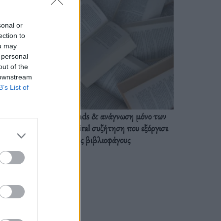
sonal or
ection to
ou may
 personal
out of the
 downstream
B’s List of
BookTok trends & ανάγνωση μόνο των
διαλόγων: Η viral συζήτηση που εξόργισε
τους βιβλιοφάγους