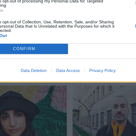
to opt-out of processing my Personal Data for Targeted
ing.
In
o opt-out of Collection, Use, Retention, Sale, and/or Sharing
ersonal Data that Is Unrelated with the Purposes for which it
lected.
Out
CONFIRM
Δείτε επίσης
Data Deletion
Data Access
Privacy Policy