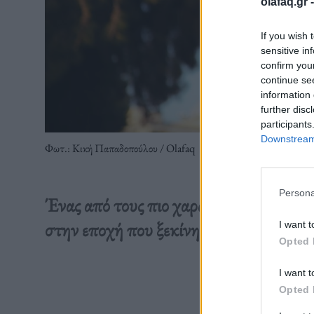
olafaq.gr 
If you wish 
sensitive in
confirm you
continue se
information 
further disc
participants
Downstream 
Φωτ.: Κική Παπαδοπούλου / Olafaq
Persona
Ένας από τους πιο χαρακτηριστικούς djs
στην εποχή που ξεκίνησαν όλα.
I want t
Opted 
I want t
Διαβάστε 
Opted 