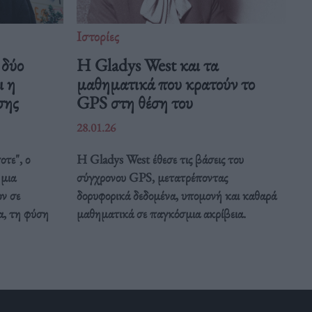
Ιστορίες
 δύο
Η Gladys West και τα
ι η
μαθηματικά που κρατούν το
σης
GPS στη θέση του
28.01.26
τε", ο
Η Gladys West έθεσε τις βάσεις του
 μια
σύγχρονου GPS, μετατρέποντας
ν σε
δορυφορικά δεδομένα, υπομονή και καθαρά
α, τη φύση
μαθηματικά σε παγκόσμια ακρίβεια.