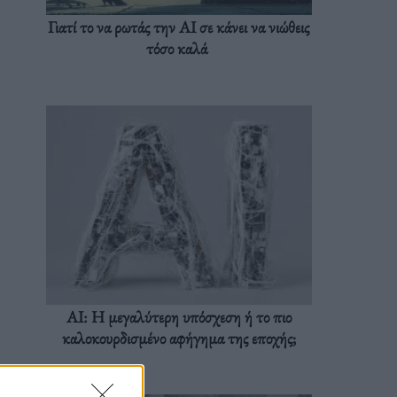
Γιατί το να ρωτάς την AI σε κάνει να νιώθεις
τόσο καλά
AI: Η μεγαλύτερη υπόσχεση ή το πιο
καλοκουρδισμένο αφήγημα της εποχής;