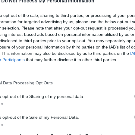
-
Do Not Process My Personal Information
to opt-out of the sale, sharing to third parties, or processing of your per
formation for targeted advertising by us, please use the below opt-out s
r selection. Please note that after your opt-out request is processed y
eing interest-based ads based on personal information utilized by us or
disclosed to third parties prior to your opt-out. You may separately opt-
losure of your personal information by third parties on the IAB’s list of
. This information may also be disclosed by us to third parties on the
IA
Participants
that may further disclose it to other third parties.
l Data Processing Opt Outs
 των πάρτυ της 90’s δεκαετίας γυρίζει
o opt-out of the Sharing of my personal data.
In
o opt-out of the Sale of my Personal Data.
περισσότερα
→
In