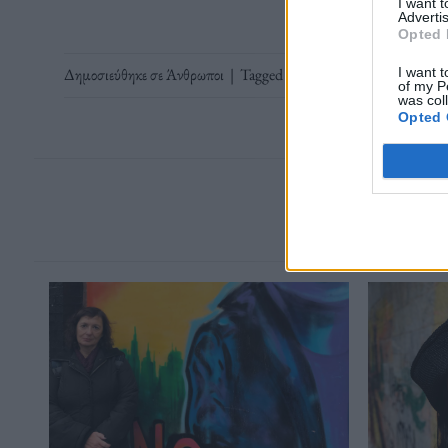
I want 
Advertis
Opted 
I want t
Δημοσιεύθηκε σε
Άνθρωποι
|
Tagged
clubbing
,
dj
,
Pascal
of my P
was col
Opted 