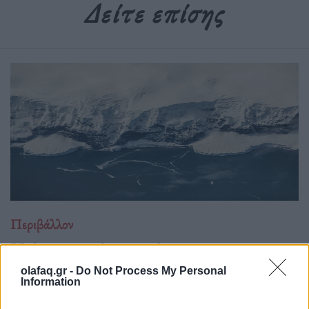
Δείτε επίσης
Περιβάλλον
Η Ανταρκτική καταρρέει
olafaq.gr -
Do Not Process My Personal
25.05.26
Information
Ο παγετώνας Thwaites στην Ανταρκτική, γνωστός και ως