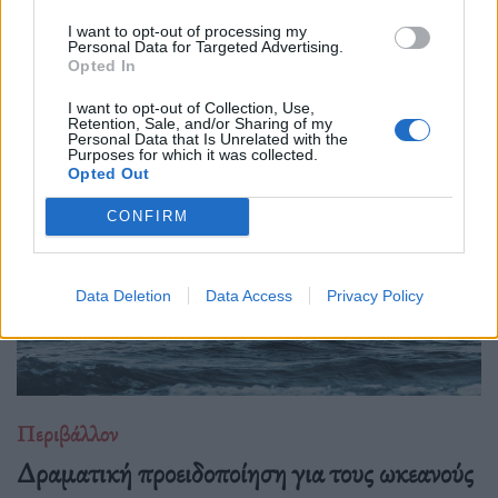
I want to opt-out of processing my
Νέα έρευνα λέει ότι το CO2 δεν καταστρέφει μόνο τον
Personal Data for Targeted Advertising.
Opted In
πλανήτη, τρώει αργά και τα κόκαλά μας. Ωραία, τουλάχιστον
θα φύγουμε πιο ανάλαφροι.
I want to opt-out of Collection, Use,
Retention, Sale, and/or Sharing of my
Personal Data that Is Unrelated with the
Purposes for which it was collected.
Opted Out
CONFIRM
Data Deletion
Data Access
Privacy Policy
Περιβάλλον
Δραματική προειδοποίηση για τους ωκεανούς