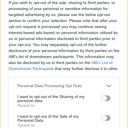
If you wish to opt-out of the sale, sharing to third parties, or
“Doomsday Glacier”, φαίνεται πως βρίσκεται πλέον ένα
processing of your personal or sensitive information for
βήμα πριν από τη διάλυση, με τους επιστήμονες να
targeted advertising by us, please use the below opt-out
προειδοποιούν για αλυσιδωτές επιπτώσεις στην
section to confirm your selection. Please note that after your
opt-out request is processed you may continue seeing
interest-based ads based on personal information utilized by
us or personal information disclosed to third parties prior to
your opt-out. You may separately opt-out of the further
disclosure of your personal information by third parties on the
IAB’s list of downstream participants. This information may
also be disclosed by us to third parties on the
IAB’s List of
Downstream Participants
that may further disclose it to other
third parties.
Personal Data Processing Opt Outs
I want to opt-out of the Sharing of my
personal data.
Περιβάλλον
Opted In
Αναπνέεις; Κακό για τα κόκαλά σου
I want to opt-out of the Sale of my
Personal Data.
Opted In
21.03.26