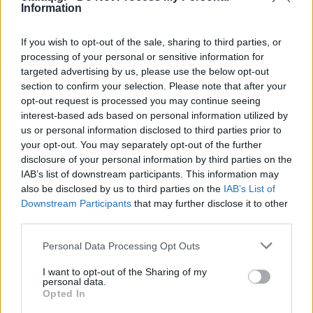
Information
ξαναζήσουμε το πιο παράλογο ευρωπαϊκό ραντεβού με τον
χρόνο: θα γυρίσουμε τα ρολόγια μας πίσω μία ώρα, για να
If you wish to opt-out of the sale, sharing to third parties, or
"εξοικονομήσουμε ενέργεια".
processing of your personal or sensitive information for
targeted advertising by us, please use the below opt-out
section to confirm your selection. Please note that after your
opt-out request is processed you may continue seeing
interest-based ads based on personal information utilized by
us or personal information disclosed to third parties prior to
your opt-out. You may separately opt-out of the further
disclosure of your personal information by third parties on the
IAB’s list of downstream participants. This information may
also be disclosed by us to third parties on the
IAB’s List of
Downstream Participants
that may further disclose it to other
third parties.
Personal Data Processing Opt Outs
Ελλάδα
I want to opt-out of the Sharing of my
Παραλύει η χώρα από τη 24ωρη απεργία
personal data.
ΓΣΕΕ και ΑΔΕΔΥ ενάντια στο νέο εργασιακό
Opted In