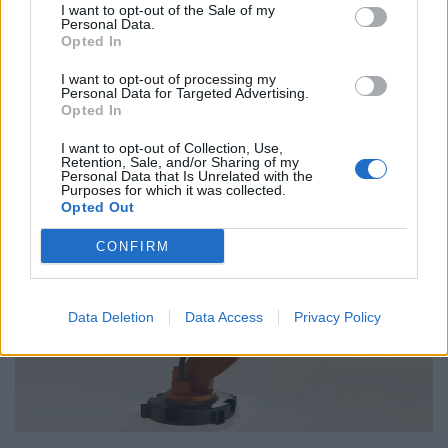
νομοσχέδιο
I want to opt-out of the Sale of my
Personal Data.
01.10.25
Opted In
I want to opt-out of processing my
Δημόσιοι υπάλληλοι, γιατροί, εκπαιδευτικοί, δικαστικοί
Personal Data for Targeted Advertising.
Opted In
υπάλληλοι, ταξιτζήδες και ναυτεργάτες συμμετέχουν στη
σημερινή πανελλαδική κινητοποίηση, που μπλοκάρει
I want to opt-out of Collection, Use,
Retention, Sale, and/or Sharing of my
μεταφορές και υπηρεσίες. Στο επίκεντρο των
Personal Data that Is Unrelated with the
Purposes for which it was collected.
Opted Out
CONFIRM
Data Deletion
Data Access
Privacy Policy