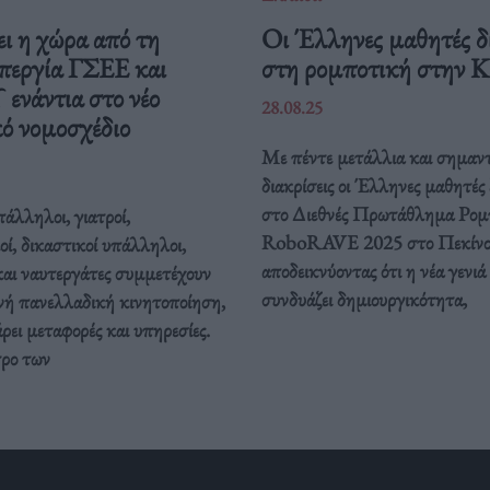
ι η χώρα από τη
Οι Έλληνες μαθητές δ
περγία ΓΣΕΕ και
στη ρομποτική στην 
νάντια στο νέο
28.08.25
ό νομοσχέδιο
Με πέντε μετάλλια και σημαντ
διακρίσεις οι Έλληνες μαθητές
στο Διεθνές Πρωτάθλημα Ρομ
άλληλοι, γιατροί,
RoboRAVE 2025 στο Πεκίνο
οί, δικαστικοί υπάλληλοι,
αποδεικνύοντας ότι η νέα γενιά
και ναυτεργάτες συμμετέχουν
συνδυάζει δημιουργικότητα,
νή πανελλαδική κινητοποίηση,
ει μεταφορές και υπηρεσίες.
τρο των