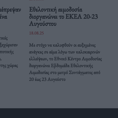
ιέπρεψαν
Eθελοντική αιμοδοσία
Κίνα
διοργανώνει το ΕΚΕΑ 20-23
Αυγούστου
18.08.25
ικές
 ξεχώρισαν
Με στόχο να καλυφθούν οι αυξημένες
ποτικής
ανάγκες σε αίμα λόγω των καλοκαιρινών
,
ελλείψεων, το Εθνικό Κέντρο Αιμοδοσίας
 της χώρας
διοργανώνει Εβδομάδα Εθελοντικής
Αιμοδοσίας στο μετρό Συντάγματος από
20 έως 23 Αυγούστο