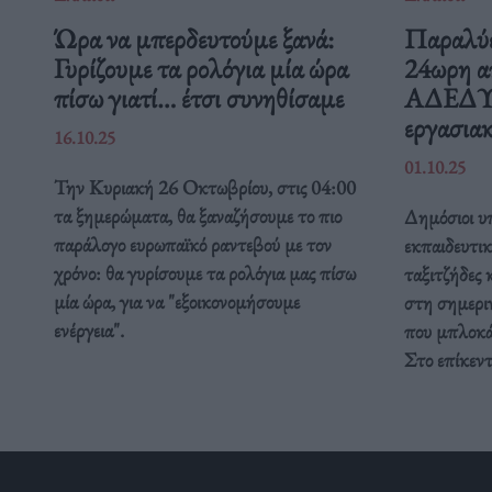
Ώρα να μπερδευτούμε ξανά:
Παραλύε
Γυρίζουμε τα ρολόγια μία ώρα
24ωρη α
πίσω γιατί… έτσι συνηθίσαμε
ΑΔΕΔΥ ε
εργασιακ
16.10.25
01.10.25
Την Κυριακή 26 Οκτωβρίου, στις 04:00
τα ξημερώματα, θα ξαναζήσουμε το πιο
Δημόσιοι υπ
παράλογο ευρωπαϊκό ραντεβού με τον
εκπαιδευτικ
χρόνο: θα γυρίσουμε τα ρολόγια μας πίσω
ταξιτζήδες 
μία ώρα, για να "εξοικονομήσουμε
στη σημερι
ενέργεια".
που μπλοκάρ
Στο επίκεν