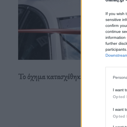
If you wish 
sensitive in
confirm you
continue se
information 
further disc
participants
Downstream 
Το όχημα κατασχέθηκε ως μέσο τέλεσης
Persona
I want t
Διαβάστε 
Opted 
I want t
Opted 