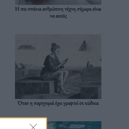
Η πιο σπάνια ανθρώπινη τέχνη σήμερα είναι
να ακούς
Όταν η παρηγοριά έχει γραφτεί σε κώδικα