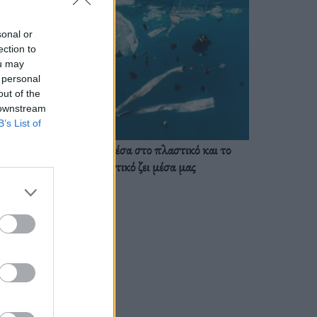
sonal or
ection to
ou may
 personal
out of the
 downstream
B’s List of
Ζούμε ήδη μέσα στο πλαστικό και το
πλαστικό ζει μέσα μας