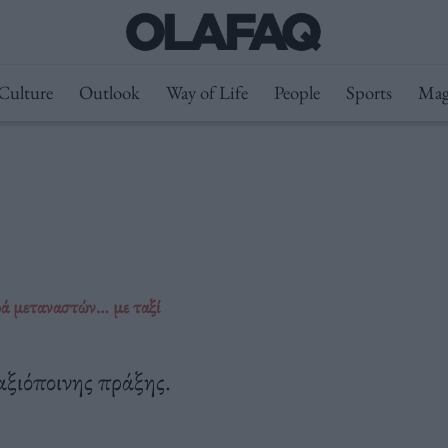
Culture
Outlook
Way of Life
People
Sports
Mag
ά μεταναστών… με ταξί
ξιόποινης πράξης.