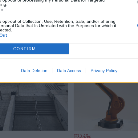
to opt-out of processing my Personal Data for Targeted
ing.
σαλονίκη
,
Παράνομη Μεταφορά Μεταναστών
,
Συλλήψεις
,
Ταξί
In
o opt-out of Collection, Use, Retention, Sale, and/or Sharing
ersonal Data that Is Unrelated with the Purposes for which it
lected.
Out
Δείτε επίσης
CONFIRM
Data Deletion
Data Access
Privacy Policy
Ελλάδα