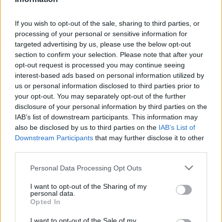
Από τη δημιουργία σταθερής ρουτίνας μέχρι τη μείωση των
If you wish to opt-out of the sale, sharing to third parties, or
περισπασμών, η αυτοπειθαρχία είναι το κλειδί για τη συνέπεια,
processing of your personal or sensitive information for
targeted advertising by us, please use the below opt-out
την προσωπική ανάπτυξη και την επίτευξη κάθε σημαντικού
section to confirm your selection. Please note that after your
στόχου.
opt-out request is processed you may continue seeing
interest-based ads based on personal information utilized by
us or personal information disclosed to third parties prior to
your opt-out. You may separately opt-out of the further
disclosure of your personal information by third parties on the
IAB’s list of downstream participants. This information may
also be disclosed by us to third parties on the
IAB’s List of
Downstream Participants
that may further disclose it to other
third parties.
Personal Data Processing Opt Outs
I want to opt-out of the Sharing of my
personal data.
Opted In
Τρόπος Ζωής
I want to opt-out of the Sale of my