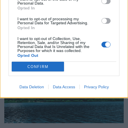
Η πιο σπάνια ανθρώπινη τέχνη σήμερα είναι
Personal Data.
να ακούς
Opted In
I want to opt-out of processing my
27.07.26
Personal Data for Targeted Advertising.
Opted In
Η αποξένωση της σύγχρονης ζωής δεν γεννιέται μόνο από τη
I want to opt-out of Collection, Use,
μοναξιά, αλλά και από την απουσία ανθρώπων που μπορούν
Retention, Sale, and/or Sharing of my
πραγματικά να ακούσουν χωρίς να κρίνουν.
Personal Data that Is Unrelated with the
Purposes for which it was collected.
Opted Out
CONFIRM
Data Deletion
Data Access
Privacy Policy