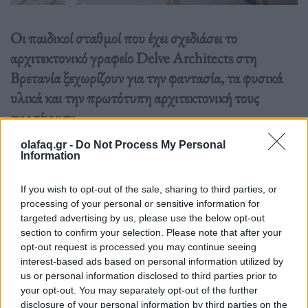
Οι παιδικοί σταθμοί που έχει σχεδιάσει το
αρχιτεκτονικό γραφείο Delve Architects στη
Βρετανία ξεχωρίζουν για την φαντασία, τα φυσικά
υλικά και την πρωτότυπη αρχιτεκτονική τους
προσέγγιση.
olafaq.gr -
Do Not Process My Personal
Information
Διαβάστε περισσότερα
→
If you wish to opt-out of the sale, sharing to third parties, or
processing of your personal or sensitive information for
targeted advertising by us, please use the below opt-out
Δημοσιεύθηκε σε
Design
|
Tagged
Delve Architects
,
Design
,
Λονδίνο
,
section to confirm your selection. Please note that after your
Παιδιά
,
Παιδικός Σταθμός
opt-out request is processed you may continue seeing
interest-based ads based on personal information utilized by
us or personal information disclosed to third parties prior to
your opt-out. You may separately opt-out of the further
disclosure of your personal information by third parties on the