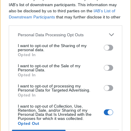
IAB’s list of downstream participants. This information may
Δείτε επίσης
also be disclosed by us to third parties on the
IAB’s List of
Downstream Participants
that may further disclose it to other
third parties.
Personal Data Processing Opt Outs
I want to opt-out of the Sharing of my
personal data.
Opted In
I want to opt-out of the Sale of my
Personal Data.
Opted In
I want to opt-out of processing my
Personal Data for Targeted Advertising.
Opted In
Design
I want to opt-out of Collection, Use,
Retention, Sale, and/or Sharing of my
Η πόλη ως καμβάς: Το «χρώμα» των Craig
Personal Data that Is Unrelated with the
Purposes for which it was collected.
& Karl στο Brisbane Festival 2025
Opted Out