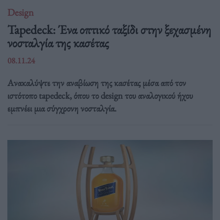
Design
Tapedeck: Ένα οπτικό ταξίδι στην ξεχασμένη
νοσταλγία της κασέτας
08.11.24
Ανακαλύψτε την αναβίωση της κασέτας μέσα από τον
ιστότοπο tapedeck, όπου το design του αναλογικού ήχου
εμπνέει μια σύγχρονη νοσταλγία.