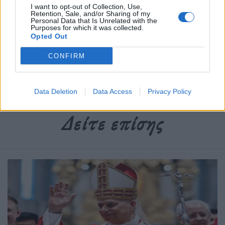
I want to opt-out of Collection, Use,
Retention, Sale, and/or Sharing of my
Personal Data that Is Unrelated with the
Purposes for which it was collected.
Opted Out
Δημοσιεύθηκε σε
Διεθνή
|
Tagged
Αθλητισμός
,
Παγκόσμιο Ρεκόρ
Γκίνες
,
Πολωνία
,
σερφ
,
σέρφερ
CONFIRM
Data Deletion
Data Access
Privacy Policy
Δείτε επίσης