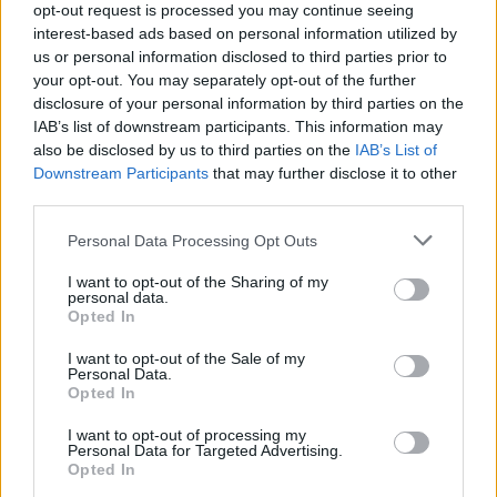
opt-out request is processed you may continue seeing
interest-based ads based on personal information utilized by
us or personal information disclosed to third parties prior to
your opt-out. You may separately opt-out of the further
disclosure of your personal information by third parties on the
IAB’s list of downstream participants. This information may
also be disclosed by us to third parties on the
IAB’s List of
Downstream Participants
that may further disclose it to other
third parties.
Personal Data Processing Opt Outs
Πηγή: Reuters
I want to opt-out of the Sharing of my
personal data.
Opted In
Ο Πολωνός συνταξιούχος ελπίζει να γίνει επίσημα ο
I want to opt-out of the Sale of my
γηραιότερος αθλητής ιστιοσανίδας στον κόσμο,
Personal Data.
Opted In
παίρνοντας το ρεκόρ Γκίνες από έναν 86χρονο.
I want to opt-out of processing my
Personal Data for Targeted Advertising.
Opted In
Διαβάστε περισσότερα
→