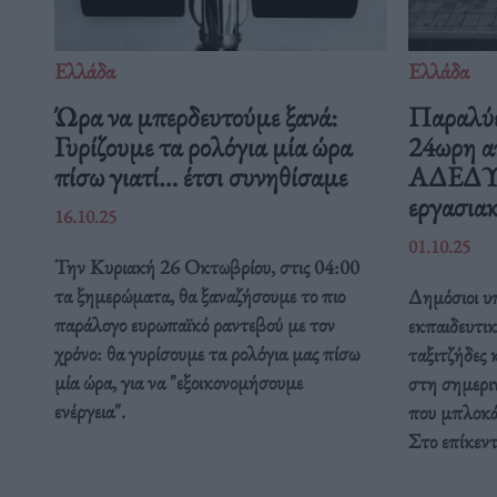
Ελλάδα
Ελλάδα
Ώρα να μπερδευτούμε ξανά:
Παραλύε
Γυρίζουμε τα ρολόγια μία ώρα
24ωρη α
πίσω γιατί… έτσι συνηθίσαμε
ΑΔΕΔΥ ε
εργασιακ
16.10.25
01.10.25
Την Κυριακή 26 Οκτωβρίου, στις 04:00
τα ξημερώματα, θα ξαναζήσουμε το πιο
Δημόσιοι υπ
παράλογο ευρωπαϊκό ραντεβού με τον
εκπαιδευτικ
χρόνο: θα γυρίσουμε τα ρολόγια μας πίσω
ταξιτζήδες 
μία ώρα, για να "εξοικονομήσουμε
στη σημερι
ενέργεια".
που μπλοκάρ
Στο επίκεν