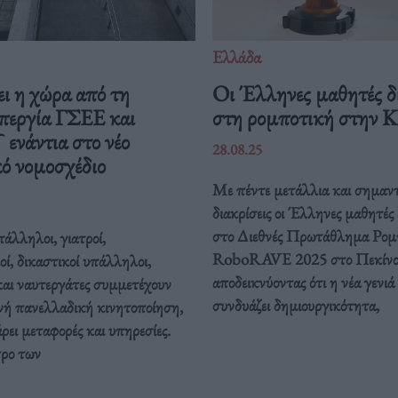
Ελλάδα
ι η χώρα από τη
Οι Έλληνες μαθητές δ
περγία ΓΣΕΕ και
στη ρομποτική στην 
νάντια στο νέο
28.08.25
ό νομοσχέδιο
Με πέντε μετάλλια και σημαντ
διακρίσεις οι Έλληνες μαθητές
στο Διεθνές Πρωτάθλημα Ρομ
άλληλοι, γιατροί,
RoboRAVE 2025 στο Πεκίνο
οί, δικαστικοί υπάλληλοι,
αποδεικνύοντας ότι η νέα γενιά
και ναυτεργάτες συμμετέχουν
συνδυάζει δημιουργικότητα,
νή πανελλαδική κινητοποίηση,
ει μεταφορές και υπηρεσίες.
τρο των