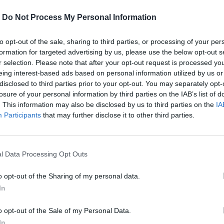
-
Do Not Process My Personal Information
to opt-out of the sale, sharing to third parties, or processing of your per
formation for targeted advertising by us, please use the below opt-out s
r selection. Please note that after your opt-out request is processed y
eing interest-based ads based on personal information utilized by us or
disclosed to third parties prior to your opt-out. You may separately opt-
losure of your personal information by third parties on the IAB’s list of
. This information may also be disclosed by us to third parties on the
IA
Participants
that may further disclose it to other third parties.
l Data Processing Opt Outs
μόσιων δομών για την πρόληψη.
o opt-out of the Sharing of my personal data.
In
περισσότερα
→
o opt-out of the Sale of my Personal Data.
In