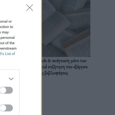
sonal or
ection to
ou may
 personal
out of the
 downstream
B’s List of
BookTok trends & ανάγνωση μόνο των
διαλόγων: Η viral συζήτηση που εξόργισε
τους βιβλιοφάγους