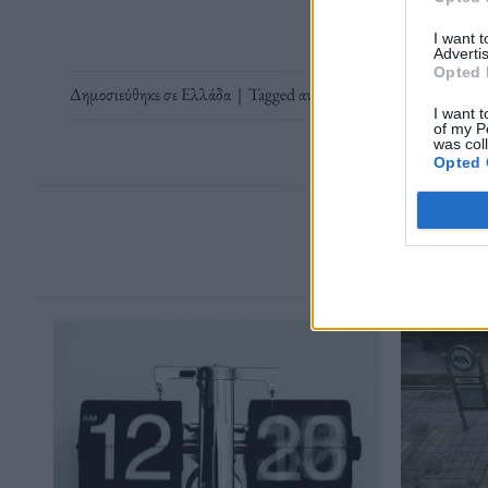
I want 
Advertis
Opted 
Δημοσιεύθηκε σε
Ελλάδα
|
Tagged
ανακοίνωση
,
Ελλάδα
,
ΚΚΕ
,
Π
I want t
of my P
was col
Opted 