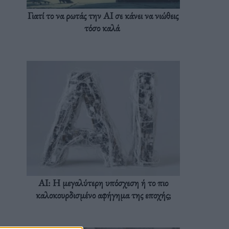
Γιατί το να ρωτάς την AI σε κάνει να νιώθεις
τόσο καλά
AI: Η μεγαλύτερη υπόσχεση ή το πιο
καλοκουρδισμένο αφήγημα της εποχής;