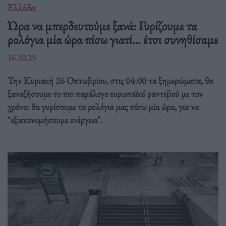
Ελλάδα
Ώρα να μπερδευτούμε ξανά: Γυρίζουμε τα
ρολόγια μία ώρα πίσω γιατί… έτσι συνηθίσαμε
16.10.25
Την Κυριακή 26 Οκτωβρίου, στις 04:00 τα ξημερώματα, θα
ξαναζήσουμε το πιο παράλογο ευρωπαϊκό ραντεβού με τον
χρόνο: θα γυρίσουμε τα ρολόγια μας πίσω μία ώρα, για να
"εξοικονομήσουμε ενέργεια".