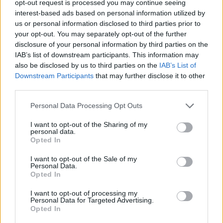
opt-out request is processed you may continue seeing
interest-based ads based on personal information utilized by
us or personal information disclosed to third parties prior to
your opt-out. You may separately opt-out of the further
disclosure of your personal information by third parties on the
IAB’s list of downstream participants. This information may
also be disclosed by us to third parties on the
IAB’s List of
Downstream Participants
that may further disclose it to other
third parties.
Φωτ.: Paulius Dragunas / Unsplash
Personal Data Processing Opt Outs
Ανοιχτοί για το κοινό 29 φάροι της χώρας την
I want to opt-out of the Sharing of my
personal data.
Κυριακή 20 Αυγουστου, με την ευκαιρία της
Opted In
Παγκόσμιας Ημέρας Φάρων.
I want to opt-out of the Sale of my
Personal Data.
Opted In
Διαβάστε περισσότερα
→
I want to opt-out of processing my
Personal Data for Targeted Advertising.
Opted In