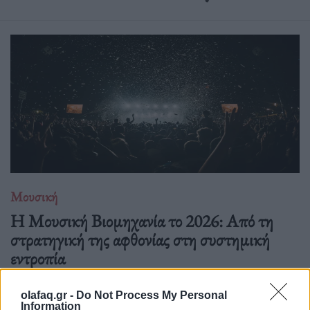
Μουσική
Η Μουσική Βιομηχανία το 2026: Από τη
στρατηγική της αφθονίας στη συστημική
εντροπία
26.05.26
olafaq.gr -
Do Not Process My Personal
Information