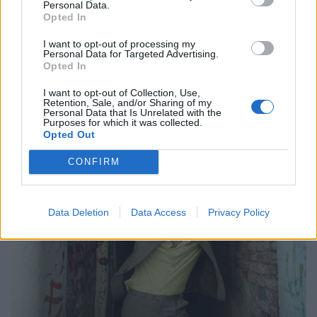
Personal Data.
και ομορφιάς
Opted In
21.05.26
I want to opt-out of processing my
Personal Data for Targeted Advertising.
Opted In
Με αφορμή την εμφάνισή της στο Release Athens 2026,
εξερευνούμε τον σκοτεινό και καθηλωτικό κόσμο της Anna
I want to opt-out of Collection, Use,
Retention, Sale, and/or Sharing of my
von Hausswolff, από το "Dead Magic" μέχρι το τελευταίο
Personal Data that Is Unrelated with the
Purposes for which it was collected.
της gothic art-pop σύμπαν.
Opted Out
CONFIRM
Data Deletion
Data Access
Privacy Policy