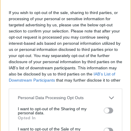
Καθώς η μουσική αγορά του 2026 επιταχύνει με εκρηκτικές
κυκλοφορίες και AI uploads, όλο και περισσότερες εταιρείες
If you wish to opt-out of the sale, sharing to third parties, or
αντιμετωπίζουν υπερφόρτωση δεδομένων, αλλά, σύμφωνα με
processing of your personal or sensitive information for
τον Matt Jacoby, λύσεις υπάρχο
targeted advertising by us, please use the below opt-out
section to confirm your selection. Please note that after your
opt-out request is processed you may continue seeing
interest-based ads based on personal information utilized by
us or personal information disclosed to third parties prior to
your opt-out. You may separately opt-out of the further
disclosure of your personal information by third parties on the
IAB’s list of downstream participants. This information may
also be disclosed by us to third parties on the
IAB’s List of
Downstream Participants
that may further disclose it to other
third parties.
Personal Data Processing Opt Outs
I want to opt-out of the Sharing of my
Μουσική
personal data.
Opted In
Η Anna von Hausswolff στο Release
Athens 2026 για μια λειτουργία σκοταδιού
I want to opt-out of the Sale of my