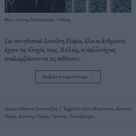
Φωτ.: Γιάννης Παπαϊωάννου / Olafaq
Για τον ηθοποιό Διονύση Πιφέα, όλοι οι άνθρωποι
έχουν τις πληγές τους. Απλώς, οι καλλιτέχνες
αναλαμβάνουν να τις εκθέτουν.
Διαβάστε περισσότερα
→
Δημοσιεύθηκε σε
Συνεντεύξεις
|
Tagged
Άντζελα Μπρούσκου
,
Διονύση
Πιφέα
,
Διονύσης Πιφέας
,
Ορέστης
,
Το διαβατήριο