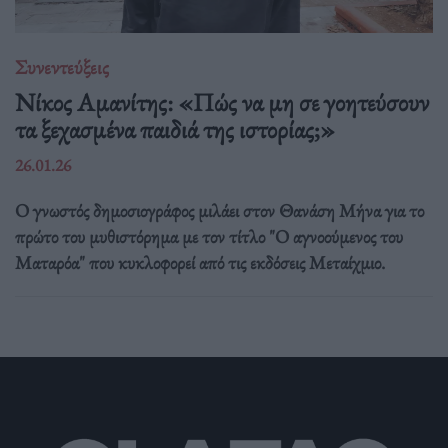
Συνεντεύξεις
Νίκος Αμανίτης: «Πώς να μη σε γοητεύσουν
τα ξεχασμένα παιδιά της ιστορίας;»
26.01.26
Ο γνωστός δημοσιογράφος μιλάει στον Θανάση Μήνα για το
πρώτο του μυθιστόρημα με τον τίτλο "Ο αγνοούμενος του
Ματαρόα" που κυκλοφορεί από τις εκδόσεις Μεταίχμιο.