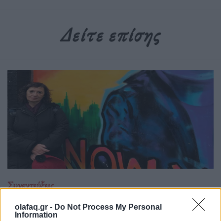
Δείτε επίσης
Συνεντεύξεις
Χίλντα Παπαδημητρίου: «Με ενδιαφέρει η
olafaq.gr -
Do Not Process My Personal
underground Αθήνα»
Information