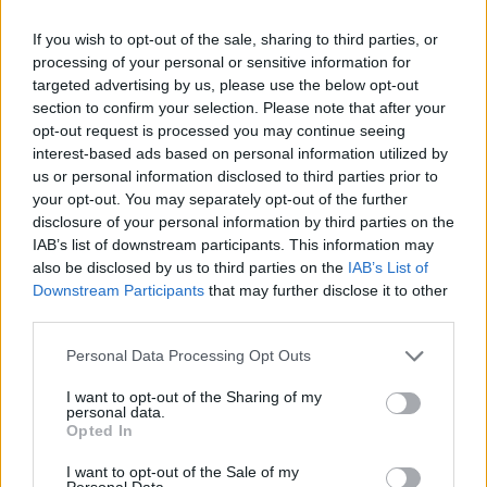
05.06.26
If you wish to opt-out of the sale, sharing to third parties, or
processing of your personal or sensitive information for
Η συγγραφέας συζητάει με τον Θανάση Μήνα για το νέο της
targeted advertising by us, please use the below opt-out
αστυνομικό μυθιστόρημα με τίτλο "Κομπολόι στο χώμα".
section to confirm your selection. Please note that after your
opt-out request is processed you may continue seeing
interest-based ads based on personal information utilized by
us or personal information disclosed to third parties prior to
your opt-out. You may separately opt-out of the further
disclosure of your personal information by third parties on the
IAB’s list of downstream participants. This information may
also be disclosed by us to third parties on the
IAB’s List of
Downstream Participants
that may further disclose it to other
third parties.
Personal Data Processing Opt Outs
I want to opt-out of the Sharing of my
personal data.
Συνεντεύξεις
Opted In
Ο Γιώργος Αθανασίου, δύο μουσικοί, ένα
I want to opt-out of the Sale of my
Personal Data.