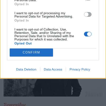
βουνό και η αναζήτηση της έμπνευσης
Opted In
24.02.26
I want to opt-out of processing my
Personal Data for Targeted Advertising.
Opted In
Στο υβριδικό φιλμ "Το Οτιδήποτε", ο Γιώργος Αθανασίου
μετατρέπει μια αυτοσχεδιαστική εκδρομή φίλων σε στοχασμό
I want to opt-out of Collection, Use,
Retention, Sale, and/or Sharing of my
πάνω στη δημιουργία, τη φύση και την ανθρώπινη αμηχανία.
Personal Data that Is Unrelated with the
Purposes for which it was collected.
Opted Out
CONFIRM
Data Deletion
Data Access
Privacy Policy
Συνεντεύξεις