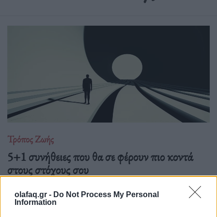
Τρόπος Ζωής
5+1 συνήθειες που θα σε φέρουν πιο κοντά
στους στόχους σου
27.07.26
olafaq.gr -
Do Not Process My Personal
Information
Από τη δημιουργία σταθερής ρουτίνας μέχρι τη μείωση των