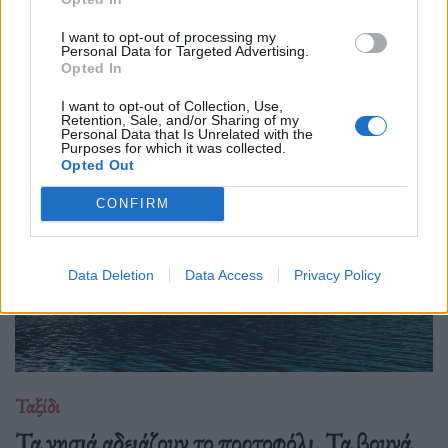
27.07.26
I want to opt-out of processing my
Personal Data for Targeted Advertising.
Η αποξένωση της σύγχρονης ζωής δεν γεννιέται μόνο από τη
Opted In
μοναξιά, αλλά και από την απουσία ανθρώπων που μπορούν
πραγματικά να ακούσουν χωρίς να κρίνουν.
I want to opt-out of Collection, Use,
Retention, Sale, and/or Sharing of my
Personal Data that Is Unrelated with the
Purposes for which it was collected.
Opted Out
CONFIRM
Data Deletion
Data Access
Privacy Policy
Ταξίδι
Τα νησιά αδειάζουν το πορτοφόλι. Τα βουνά