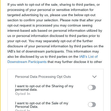
περισπασμών, η αυτοπειθαρχία είναι το κλειδί για τη συνέπεια,
If you wish to opt-out of the sale, sharing to third parties, or
την προσωπική ανάπτυξη και την επίτευξη κάθε σημαντικού
processing of your personal or sensitive information for
στόχου.
targeted advertising by us, please use the below opt-out
section to confirm your selection. Please note that after your
opt-out request is processed you may continue seeing
interest-based ads based on personal information utilized by
us or personal information disclosed to third parties prior to
your opt-out. You may separately opt-out of the further
disclosure of your personal information by third parties on the
IAB’s list of downstream participants. This information may
also be disclosed by us to third parties on the
IAB’s List of
Downstream Participants
that may further disclose it to other
third parties.
Personal Data Processing Opt Outs
I want to opt-out of the Sharing of my
Τρόπος Ζωής
personal data.
Opted In
Η πιο σπάνια ανθρώπινη τέχνη σήμερα είναι
να ακούς
I want to opt-out of the Sale of my
Personal Data.
Opted In