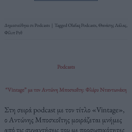
Δημοσιεύθηκε σε
Podcasts
|
Tagged
Olafaq Podcasts
,
Θανάσης Λάλας
,
Φίλιπ Ροθ
Podcasts
“Vintage” με τον Αντώνη Μποσκοΐτη: Φλέρυ Νταντωνάκη
Στη σειρά podcast με τον τίτλο «Vintage»,
ο Αντώνης Μποσκοΐτης μοιράζεται μνήμες
από τις συναντήσεις του με προσωπικότητες