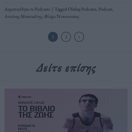
Δημοσιεύθηκε σε
Podcasts
|
Tagged
Olafaq Podcasts
,
Podcast
,
Αντώνης Μποσκοΐτης
,
Φλέρυ Νταντωνάκη
1
2
Δείτε επίσης