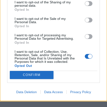
I want to opt-out of the Sharing of my
personal data.
Opted In
Όταν ο Γρηγόρης Μπιθικώτσης εξομολογήθηκε στον Θανάση
I want to opt-out of the Sale of my
Personal Data.
Λάλα
Opted In
I want to opt-out of processing my
Personal Data for Targeted Advertising.
Ο Σερ του ελληνικού τραγουδιού όπως
Opted In
πάντα ήθελε να τον γνωρίσει ο Θανάσης
I want to opt-out of Collection, Use,
Retention, Sale, and/or Sharing of my
Λάλας.
Personal Data that Is Unrelated with the
Purposes for which it was collected.
Opted Out
CONFIRM
04.04.2023
Data Deletion
Data Access
Privacy Policy