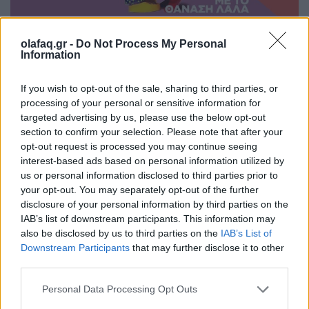
olafaq.gr -
Do Not Process My Personal
Information
Ο βασιλιάς των blues όπως πάντα ήθελε να τον
If you wish to opt-out of the sale, sharing to third parties, or
γνωρίσει ο Θανάσης Λάλας.
processing of your personal or sensitive information for
targeted advertising by us, please use the below opt-out
section to confirm your selection. Please note that after your
Διαβάστε περισσότερα
→
opt-out request is processed you may continue seeing
interest-based ads based on personal information utilized by
us or personal information disclosed to third parties prior to
your opt-out. You may separately opt-out of the further
disclosure of your personal information by third parties on the
Δημοσιεύθηκε σε
Podcasts
|
Tagged
BB King
,
Blues
,
Olafaq Podcasts
,
IAB’s list of downstream participants. This information may
Θανάσης Λάλας
,
Μουσική
also be disclosed by us to third parties on the
IAB’s List of
Downstream Participants
that may further disclose it to other
third parties.
Personal Data Processing Opt Outs
Podcasts