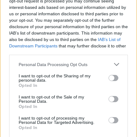
opt-out request is processed you may continue seeing
interest-based ads based on personal information utilized by
us or personal information disclosed to third parties prior to
your opt-out. You may separately opt-out of the further
disclosure of your personal information by third parties on the
IAB’s list of downstream participants. This information may
also be disclosed by us to third parties on the
IAB’s List of
Downstream Participants
that may further disclose it to other
third parties.
Personal Data Processing Opt Outs
I want to opt-out of the Sharing of my
Η συνέντευξη δημοσιεύτηκε πρώτη φορά στο
personal data.
Opted In
ΒΗΜΑΓΚΑΖΙΝΟ του Βήματος της Κυριακής, το
I want to opt-out of the Sale of my
2002, τρία χρόνια πριν το θάνατο του σπουδαίου
Personal Data.
τραγουδιστή, ο οποίος έφυγε μια μέρα σαν τη
Opted In
σημερινή.
I want to opt-out of processing my
Personal Data for Targeted Advertising.
Opted In
Διαβάστε περισσότερα
→