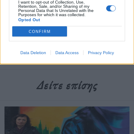
I want to opt-out of Collection, Use,
Retention, Sale, and/or Sharing of my
Personal Data that Is Unrelated with the
Purposes for which it was collected.
Opted Out
Δημοσιεύθηκε σε
Συνεντεύξεις
,
Αρχείο του Θανάση Λάλα
|
Tagged
CONFIRM
Γρηγόρης Μπιθικώτσης
,
Ελληνικό Τραγούδι
,
Θανάσης Λάλας
,
Συνέντευξη
Data Deletion
Data Access
Privacy Policy
Δείτε επίσης