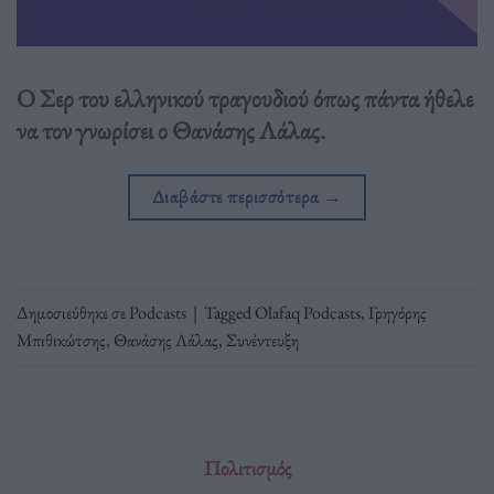
Ο Σερ του ελληνικού τραγουδιού όπως πάντα ήθελε
να τον γνωρίσει ο Θανάσης Λάλας.
Διαβάστε περισσότερα
→
Δημοσιεύθηκε σε
Podcasts
|
Tagged
Olafaq Podcasts
,
Γρηγόρης
Μπιθικώτσης
,
Θανάσης Λάλας
,
Συνέντευξη
Πολιτισμός