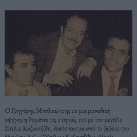
O Γρηγόρης Μπιθικώτσης σε μια μοναδική
αφήγηση θυμάται τις στιγμές του με τον μεγάλο
Στέλιο Καζαντζίδη. Απόσπασμα από το βιβλίο του
Θανάση Λάλα “Στέλιος Καζαντζίδης, Θηρίο