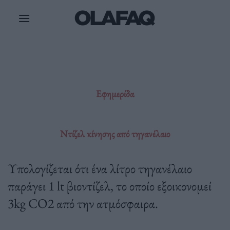
Μετάβαση
στο
περιεχόμενο
Εφημερίδα
Ντίζελ κίνησης από τηγανέλαιο
Υπολογίζεται ότι ένα λίτρο τηγανέλαιο
παράγει 1 lt βιοντίζελ, το οποίο εξοικονομεί
3kg CO2 από την ατμόσφαιρα.