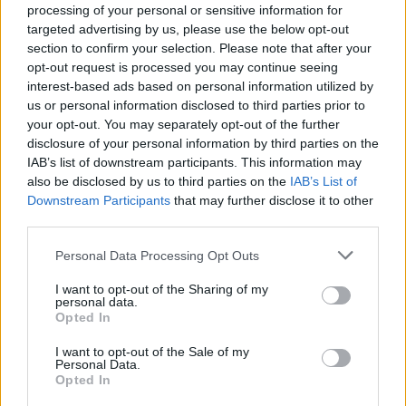
processing of your personal or sensitive information for
Η ιστορική διαδρομή του LSD στη θεραπευτική κι όσα μας
targeted advertising by us, please use the below opt-out
section to confirm your selection. Please note that after your
αφορούν σήμερα.
opt-out request is processed you may continue seeing
interest-based ads based on personal information utilized by
us or personal information disclosed to third parties prior to
your opt-out. You may separately opt-out of the further
disclosure of your personal information by third parties on the
IAB’s list of downstream participants. This information may
also be disclosed by us to third parties on the
IAB’s List of
Downstream Participants
that may further disclose it to other
third parties.
Personal Data Processing Opt Outs
I want to opt-out of the Sharing of my
personal data.
Opted In
Επιστήμη
Από τον Άρη μέχρι το μέλλον: Τι ψάχνουμε
I want to opt-out of the Sale of my
Personal Data.
πραγματικά στο διάστημα
Opted In