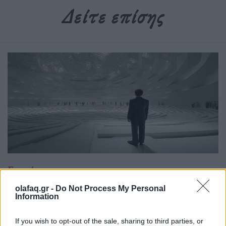
Δείτε επίσης
Επιστήμη
Το πείραμα της τρέλας: Η διπλή όψη του
olafaq.gr -
Do Not Process My Personal
Information
LSD στην ψυχιατρική
15.05.26
If you wish to opt-out of the sale, sharing to third parties, or