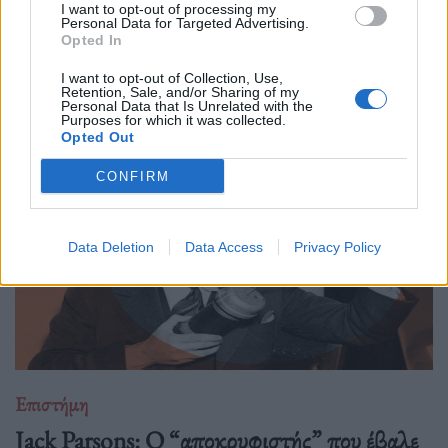
31.03.26
I want to opt-out of processing my
Personal Data for Targeted Advertising.
Opted In
Η κουβέντα για το Διάστημα είναι πάντα ανοιχτή κι ας
μονοπωλεί σήμερα ο πόλεμος. Ας δούμε μία ενδιαφέρουσα
I want to opt-out of Collection, Use,
Retention, Sale, and/or Sharing of my
προσέγγιση.
Personal Data that Is Unrelated with the
Purposes for which it was collected.
Opted Out
CONFIRM
Data Deletion
Data Access
Privacy Policy
Επιστήμη
Jack Parsons: O “αποκρυφιστής” που έβαλε