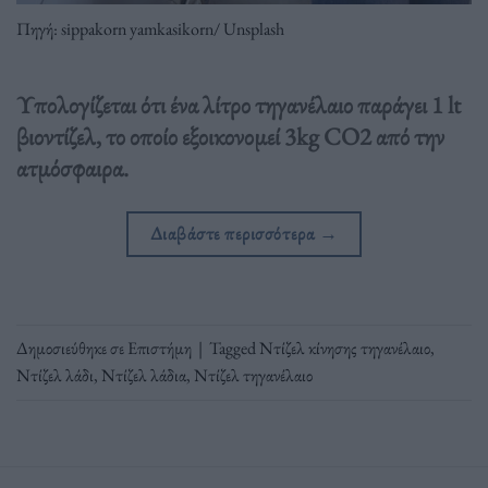
Πηγή: sippakorn yamkasikorn/ Unsplash
Υπολογίζεται ότι ένα λίτρο τηγανέλαιο παράγει 1 lt
βιοντίζελ, το οποίο εξοικονομεί 3kg CO2 από την
ατμόσφαιρα.
Διαβάστε περισσότερα
→
Δημοσιεύθηκε σε
Επιστήμη
|
Tagged
Ντίζελ κίνησης τηγανέλαιο
,
Ντίζελ λάδι
,
Ντίζελ λάδια
,
Ντίζελ τηγανέλαιο