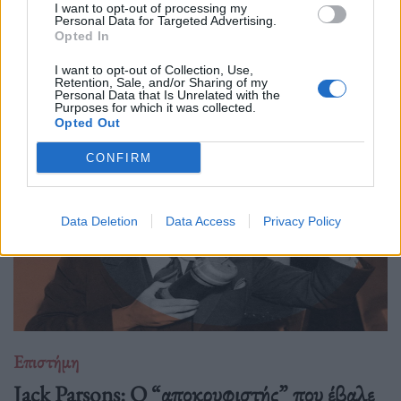
31.03.26
I want to opt-out of processing my
Personal Data for Targeted Advertising.
Opted In
Η κουβέντα για το Διάστημα είναι πάντα ανοιχτή κι ας
μονοπωλεί σήμερα ο πόλεμος. Ας δούμε μία ενδιαφέρουσα
I want to opt-out of Collection, Use,
Retention, Sale, and/or Sharing of my
προσέγγιση.
Personal Data that Is Unrelated with the
Purposes for which it was collected.
Opted Out
CONFIRM
Data Deletion
Data Access
Privacy Policy
Επιστήμη
Jack Parsons: O “αποκρυφιστής” που έβαλε