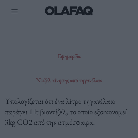
Μετάβαση
στο
περιεχόμενο
Εφημερίδα
Ντίζελ κίνησης από τηγανέλαιο
Υπολογίζεται ότι ένα λίτρο τηγανέλαιο
παράγει 1 lt βιοντίζελ, το οποίο εξοικονομεί
3kg CO2 από την ατμόσφαιρα.