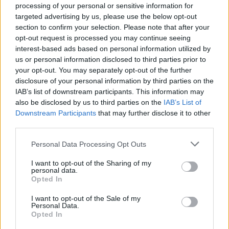
processing of your personal or sensitive information for
Η ιστορική διαδρομή του LSD στη θεραπευτική κι όσα μας
targeted advertising by us, please use the below opt-out
section to confirm your selection. Please note that after your
αφορούν σήμερα.
opt-out request is processed you may continue seeing
interest-based ads based on personal information utilized by
us or personal information disclosed to third parties prior to
your opt-out. You may separately opt-out of the further
disclosure of your personal information by third parties on the
IAB’s list of downstream participants. This information may
also be disclosed by us to third parties on the
IAB’s List of
Downstream Participants
that may further disclose it to other
third parties.
Personal Data Processing Opt Outs
I want to opt-out of the Sharing of my
personal data.
Opted In
Επιστήμη
Από τον Άρη μέχρι το μέλλον: Τι ψάχνουμε
I want to opt-out of the Sale of my
Personal Data.
πραγματικά στο διάστημα
Opted In