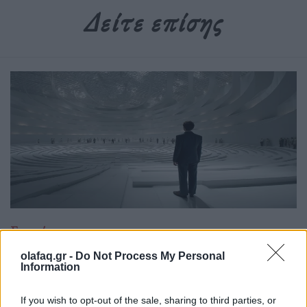
Δείτε επίσης
Επιστήμη
Το πείραμα της τρέλας: Η διπλή όψη του
olafaq.gr -
Do Not Process My Personal
Information
LSD στην ψυχιατρική
15.05.26
If you wish to opt-out of the sale, sharing to third parties, or