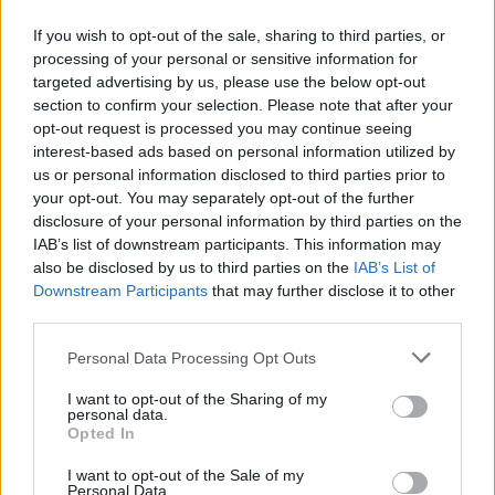
“Don’t Look Back in Anger” των Oasis
If you wish to opt-out of the sale, sharing to third parties, or
07.07.26
processing of your personal or sensitive information for
targeted advertising by us, please use the below opt-out
Το "Don’t Look Back in Anger" καταγράφει την επανένωση
section to confirm your selection. Please note that after your
των Oasis και την sold-out περιοδεία “Oasis Live
opt-out request is processed you may continue seeing
interest-based ads based on personal information utilized by
us or personal information disclosed to third parties prior to
your opt-out. You may separately opt-out of the further
disclosure of your personal information by third parties on the
IAB’s list of downstream participants. This information may
also be disclosed by us to third parties on the
IAB’s List of
Downstream Participants
that may further disclose it to other
third parties.
Personal Data Processing Opt Outs
I want to opt-out of the Sharing of my
personal data.
Opted In
Τέχνη
I want to opt-out of the Sale of my
Personal Data.