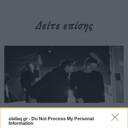
Δείτε επίσης
Τέχνη
olafaq.gr -
Do Not Process My Personal
Το Disney δίνει teaser για το documentary
Information