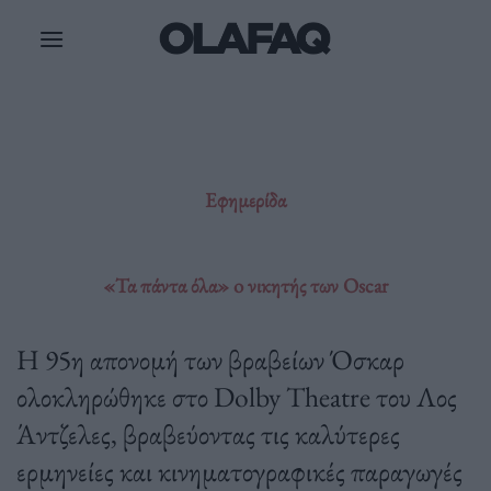
Μετάβαση
στο
περιεχόμενο
Εφημερίδα
«Τα πάντα όλα» o νικητής των Oscar
Η 95η απονομή των βραβείων Όσκαρ
ολοκληρώθηκε στο Dolby Theatre του Λος
Άντζελες, βραβεύοντας τις καλύτερες
ερμηνείες και κινηματογραφικές παραγωγές