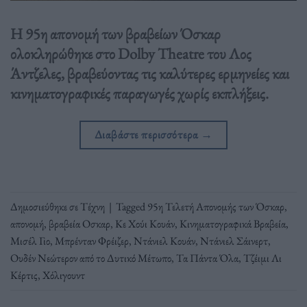
Η 95η απονομή των βραβείων Όσκαρ
ολοκληρώθηκε στο Dolby Theatre του Λος
Άντζελες, βραβεύοντας τις καλύτερες ερμηνείες και
κινηματογραφικές παραγωγές χωρίς εκπλήξεις.
Διαβάστε περισσότερα
→
Δημοσιεύθηκε σε
Τέχνη
|
Tagged
95η Τελετή Απονομής των Όσκαρ
,
απονομή
,
βραβεία Οσκαρ
,
Κε Χούι Κουάν
,
Κινηματογραφικά Βραβεία
,
Μισέλ Γιο
,
Μπρένταν Φρέιζερ
,
Ντάνιελ Κουάν
,
Ντάνιελ Σάινερτ
,
Ουδέν Νεώτερον από το Δυτικό Μέτωπο
,
Τα Πάντα Όλα
,
Τζέιμι Λι
Κέρτις
,
Χόλιγουντ