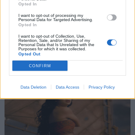
Philip Glass: Παγκόσμια γιορτή για τα 90ά
Opted In
γενέθλιά του με πρεμιέρα της “Συμφωνίας
Νο. 15: Lincoln”
I want to opt-out of processing my
Personal Data for Targeted Advertising.
Opted In
29.05.26
I want to opt-out of Collection, Use,
Ο Philip Glass θα γιορτάσει τα 90ά του γενέθλια στις 31
Retention, Sale, and/or Sharing of my
Personal Data that Is Unrelated with the
Ιανουαρίου 2027 με μια πολυετή, διεθνή σειρά εκδηλώσεων
Purposes for which it was collected.
Opted Out
που κορυφώνεται με την παγκόσμια πρεμιέρα της "Συμφωνίας
Νο. 15: Lincoln" και επετειακά
CONFIRM
Data Deletion
Data Access
Privacy Policy