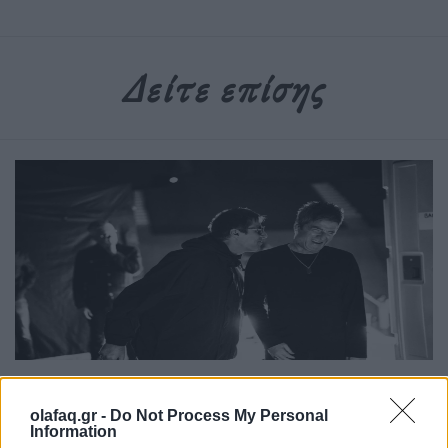
Δείτε επίσης
Τέχνη
olafaq.gr -
Do Not Process My Personal
Το Disney δίνει teaser για το documentary
Information