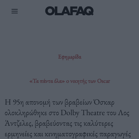
Μετάβαση
στο
περιεχόμενο
Εφημερίδα
«Τα πάντα όλα» o νικητής των Oscar
Η 95η απονομή των βραβείων Όσκαρ
ολοκληρώθηκε στο Dolby Theatre του Λος
Άντζελες, βραβεύοντας τις καλύτερες
ερμηνείες και κινηματογραφικές παραγωγές