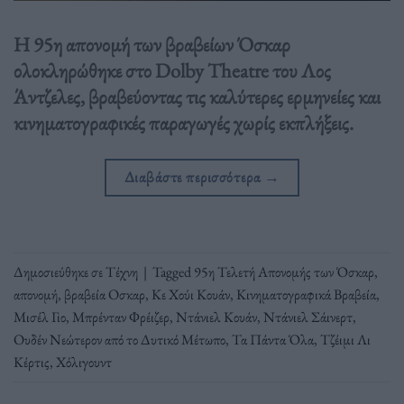
Η 95η απονομή των βραβείων Όσκαρ
ολοκληρώθηκε στο Dolby Theatre του Λος
Άντζελες, βραβεύοντας τις καλύτερες ερμηνείες και
κινηματογραφικές παραγωγές χωρίς εκπλήξεις.
Διαβάστε περισσότερα
→
Δημοσιεύθηκε σε
Τέχνη
|
Tagged
95η Τελετή Απονομής των Όσκαρ
,
απονομή
,
βραβεία Οσκαρ
,
Κε Χούι Κουάν
,
Κινηματογραφικά Βραβεία
,
Μισέλ Γιο
,
Μπρένταν Φρέιζερ
,
Ντάνιελ Κουάν
,
Ντάνιελ Σάινερτ
,
Ουδέν Νεώτερον από το Δυτικό Μέτωπο
,
Τα Πάντα Όλα
,
Τζέιμι Λι
Κέρτις
,
Χόλιγουντ