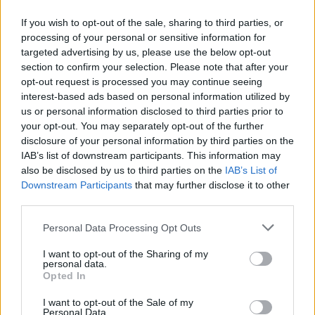
“Don’t Look Back in Anger” των Oasis
If you wish to opt-out of the sale, sharing to third parties, or
07.07.26
processing of your personal or sensitive information for
targeted advertising by us, please use the below opt-out
Το "Don’t Look Back in Anger" καταγράφει την επανένωση
section to confirm your selection. Please note that after your
των Oasis και την sold-out περιοδεία “Oasis Live
opt-out request is processed you may continue seeing
interest-based ads based on personal information utilized by
us or personal information disclosed to third parties prior to
your opt-out. You may separately opt-out of the further
disclosure of your personal information by third parties on the
IAB’s list of downstream participants. This information may
also be disclosed by us to third parties on the
IAB’s List of
Downstream Participants
that may further disclose it to other
third parties.
Personal Data Processing Opt Outs
I want to opt-out of the Sharing of my
personal data.
Opted In
Τέχνη
I want to opt-out of the Sale of my
Personal Data.