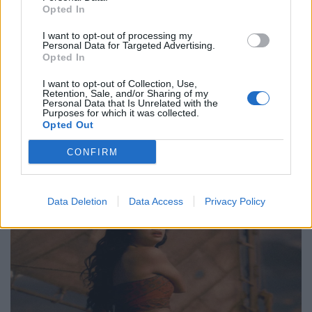
Philip Glass: Παγκόσμια γιορτή για τα 90ά
Opted In
γενέθλιά του με πρεμιέρα της “Συμφωνίας
Νο. 15: Lincoln”
I want to opt-out of processing my
Personal Data for Targeted Advertising.
Opted In
29.05.26
I want to opt-out of Collection, Use,
Ο Philip Glass θα γιορτάσει τα 90ά του γενέθλια στις 31
Retention, Sale, and/or Sharing of my
Personal Data that Is Unrelated with the
Ιανουαρίου 2027 με μια πολυετή, διεθνή σειρά εκδηλώσεων
Purposes for which it was collected.
Opted Out
που κορυφώνεται με την παγκόσμια πρεμιέρα της "Συμφωνίας
Νο. 15: Lincoln" και επετειακά
CONFIRM
Data Deletion
Data Access
Privacy Policy