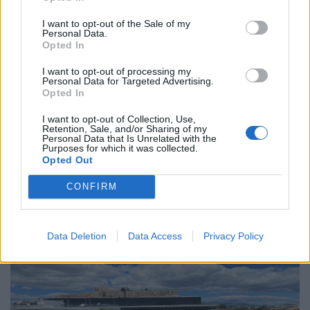
I want to opt-out of the Sale of my
Personal Data.
Opted In
Διεθνή
Το “Ευρωβαρόμετρο” επιβεβαιώνει την
I want to opt-out of processing my
Personal Data for Targeted Advertising.
αβεβαιότητα των πολιτών της Ευρώπης
Opted In
04.02.26
I want to opt-out of Collection, Use,
Retention, Sale, and/or Sharing of my
Personal Data that Is Unrelated with the
Το νέο "Ευρωβαρόμετρο" καταγράφει με ψυχρή ακρίβεια αυτή
Purposes for which it was collected.
Opted Out
την αντίφαση. Oι πολίτες που ανησυχούν βαθιά για πολέμους,
ακρίβεια και αποσταθεροποίηση, αλλά ταυτόχρονα ζητούν μια
CONFIRM
πιο δυνατή, πιο παρούσα Ευ
Data Deletion
Data Access
Privacy Policy