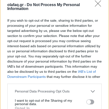
Ο Πάπας Λέων ΙΔ’ και η εγκύκλιος για την
olafaq.gr -
Do Not Process My Personal
Τεχνητή Νοημοσύνη, τη δημοκρατία και τη
Information
συγκέντρωση ισχύος
If you wish to opt-out of the sale, sharing to third parties, or
02.06.26
processing of your personal or sensitive information for
targeted advertising by us, please use the below opt-out
Στην πρώτη του εγκύκλιο "Magnifica Humanitas", ο Πάπας
section to confirm your selection. Please note that after your
Λέων ΙΔ’ χρησιμοποιεί την ΤΝ ως αφετηρία για να
opt-out request is processed you may continue seeing
interest-based ads based on personal information utilized by
καταγγείλει την ανισότητα, τον πόλεμο, τη διάβρωση της
us or personal information disclosed to third parties prior to
δημοκρατίας και τη συγκέντρωση εξουσίας σε
your opt-out. You may separately opt-out of the further
disclosure of your personal information by third parties on the
IAB’s list of downstream participants. This information may
also be disclosed by us to third parties on the
IAB’s List of
Downstream Participants
that may further disclose it to other
third parties.
Personal Data Processing Opt Outs
I want to opt-out of the Sharing of my
personal data.
Opted In