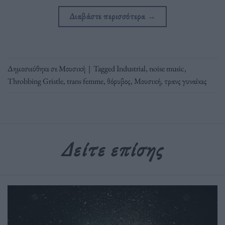
Διαβάστε περισσότερα
→
Δημοσιεύθηκε σε
Μουσική
|
Tagged
Industrial
,
noise music
,
Throbbing Gristle
,
trans femme
,
θόρυβος
,
Μουσική
,
τρανς γυναίκες
Δείτε επίσης