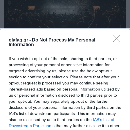
olafaq.gr -
Do Not Process My Personal
Μουσική
Information
Η Μουσική Βιομηχανία το 2026: Από τη
If you wish to opt-out of the sale, sharing to third parties, or
στρατηγική της αφθονίας στη συστημική
processing of your personal or sensitive information for
εντροπία
targeted advertising by us, please use the below opt-out
section to confirm your selection. Please note that after your
26.05.26
opt-out request is processed you may continue seeing
interest-based ads based on personal information utilized by
Καθώς η μουσική αγορά του 2026 επιταχύνει με εκρηκτικές
us or personal information disclosed to third parties prior to
κυκλοφορίες και AI uploads, όλο και περισσότερες εταιρείες
your opt-out. You may separately opt-out of the further
disclosure of your personal information by third parties on the
αντιμετωπίζουν υπερφόρτωση δεδομένων, αλλά, σύμφωνα με
IAB’s list of downstream participants. This information may
τον Matt Jacoby, λύσεις υπάρχο
also be disclosed by us to third parties on the
IAB’s List of
Downstream Participants
that may further disclose it to other