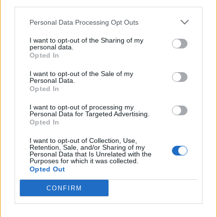
third parties.
Personal Data Processing Opt Outs
I want to opt-out of the Sharing of my
personal data.
Opted In
I want to opt-out of the Sale of my
Personal Data.
Opted In
I want to opt-out of processing my
Personal Data for Targeted Advertising.
Μουσική
Opted In
Η Anna von Hausswolff στο Release
I want to opt-out of Collection, Use,
Retention, Sale, and/or Sharing of my
Athens 2026 για μια λειτουργία σκοταδιού
Personal Data that Is Unrelated with the
Purposes for which it was collected.
και ομορφιάς
Opted Out
21.05.26
CONFIRM
Με αφορμή την εμφάνισή της στο Release Athens 2026,