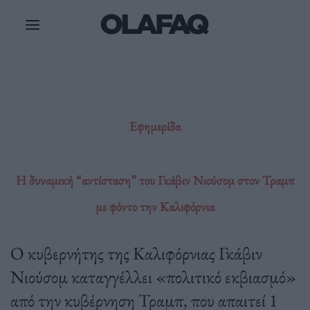
Μετάβαση
στο
περιεχόμενο
Εφημερίδα
H δυναμική “αντίσταση” του Γκάβιν Νιούσομ στον Τραμπ
με φόντο την Καλιφόρνια
Ο κυβερνήτης της Καλιφόρνιας Γκάβιν
Νιούσομ καταγγέλλει «πολιτικό εκβιασμό»
από την κυβέρνηση Τραμπ, που απαιτεί 1