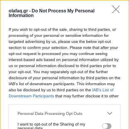
Διεθνή
Ο Πάπας Λέων ΙΔ’ και η εγκύκλιος για την
olafaq.gr -
Do Not Process My Personal
Information
Τεχνητή Νοημοσύνη, τη δημοκρατία και τη
συγκέντρωση ισχύος
If you wish to opt-out of the sale, sharing to third parties, or
processing of your personal or sensitive information for
02.06.26
targeted advertising by us, please use the below opt-out
section to confirm your selection. Please note that after your
Στην πρώτη του εγκύκλιο "Magnifica Humanitas", ο Πάπας
opt-out request is processed you may continue seeing
Λέων ΙΔ’ χρησιμοποιεί την ΤΝ ως αφετηρία για να
interest-based ads based on personal information utilized by
καταγγείλει την ανισότητα, τον πόλεμο, τη διάβρωση της
us or personal information disclosed to third parties prior to
your opt-out. You may separately opt-out of the further
δημοκρατίας και τη συγκέντρωση εξουσίας σε
disclosure of your personal information by third parties on the
IAB’s list of downstream participants. This information may
also be disclosed by us to third parties on the
IAB’s List of
Downstream Participants
that may further disclose it to other
third parties.
Personal Data Processing Opt Outs
I want to opt-out of the Sharing of my
personal data.