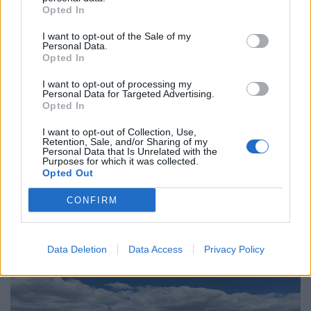
Opted In
I want to opt-out of the Sale of my
Personal Data.
Opted In
Διεθνή
I want to opt-out of processing my
Το “Ευρωβαρόμετρο” επιβεβαιώνει την
Personal Data for Targeted Advertising.
Opted In
αβεβαιότητα των πολιτών της Ευρώπης
I want to opt-out of Collection, Use,
04.02.26
Retention, Sale, and/or Sharing of my
Personal Data that Is Unrelated with the
Purposes for which it was collected.
Το νέο "Ευρωβαρόμετρο" καταγράφει με ψυχρή ακρίβεια αυτή
Opted Out
την αντίφαση. Oι πολίτες που ανησυχούν βαθιά για πολέμους,
CONFIRM
ακρίβεια και αποσταθεροποίηση, αλλά ταυτόχρονα ζητούν μια
πιο δυνατή, πιο παρούσα Ευ
Data Deletion
Data Access
Privacy Policy