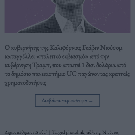
Ο κυβερνήτης της Καλιφόρνιας Γκάβιν Νιούσομ
καταγγέλλει «πολιτικό εκβιασμό» από την
κυβέρνηση Τραμπ, που απαιτεί 1 δισ. δολάρια από
το δημόσιο πανεπιστήμιο UC παγώνοντας κρατικές
χρηματοδοτήσεις
Διαβάστε περισσότερα
→
Δημοσιεύθηκε σε
Διεθνή
|
Tagged
photolink
,
ειδήσεις
,
Νιούσομ
,